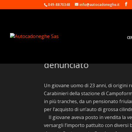
049-8870348
info@autocadoneghe.it
CE
Incassa 85 mila euro 
denunciato
Un giovane uomo di 23 anni, di origini r
Carabinieri della stazione di Campoform
in più tranches, da un pensionato friula
per l’acquisto di un’auto di grossa cilin
Il giovane aveva posto in vendita la vet
versargli l’importo pattuito con diversi