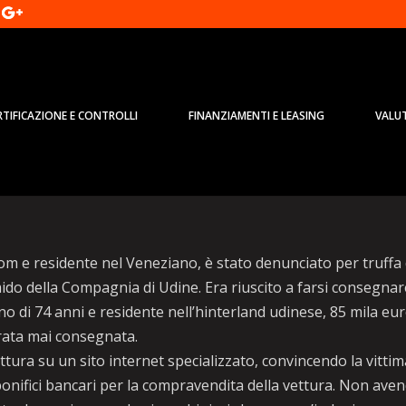
RTIFICAZIONE E CONTROLLI
FINANZIAMENTI E LEASING
VALU
per auto mai consegnata,
om e residente nel Veneziano, è stato denunciato per truffa 
ido della Compagnia di Udine. Era riuscito a farsi consegnar
no di 74 anni e residente nell’hinterland udinese, 85 mila eu
drata mai consegnata.
tura su un sito internet specializzato, convincendo la vittim
 bonifici bancari per la compravendita della vettura. Non ave