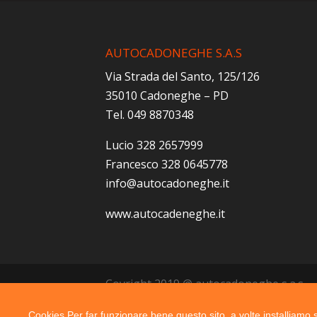
AUTOCADONEGHE S.A.S
Via Strada del Santo, 125/126
35010 Cadoneghe – PD
Tel. 049 8870348
Lucio 328 2657999
Francesco 328 0645778
info@autocadoneghe.it
www.autocadeneghe.it
Coyright 2019 @ autocadoneghe s.a.s.
Cookies Per far funzionare bene questo sito, a volte installiamo su