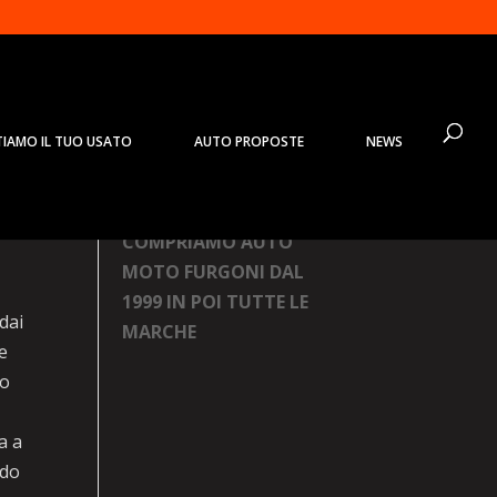
TIAMO IL TUO USATO
AUTO PROPOSTE
NEWS
Prodotti
COMPRIAMO AUTO
MOTO FURGONI DAL
1999 IN POI TUTTE LE
dai
MARCHE
e
ro
a a
ndo