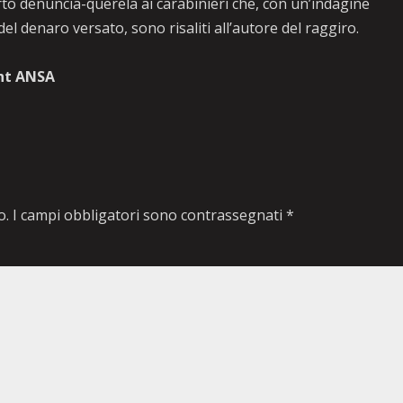
rto denuncia-querela ai carabinieri che, con un’indagine
el denaro versato, sono risaliti all’autore del raggiro.
ht ANSA
o.
I campi obbligatori sono contrassegnati
*