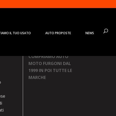
TIAMO IL TUO USATO
AUTO PROPOSTE
NEWS
Prodotti
COMPRIAMO AUTO
MOTO FURGONI DAL
1999 IN POI TUTTE LE
MARCHE
o
ese
di
ati