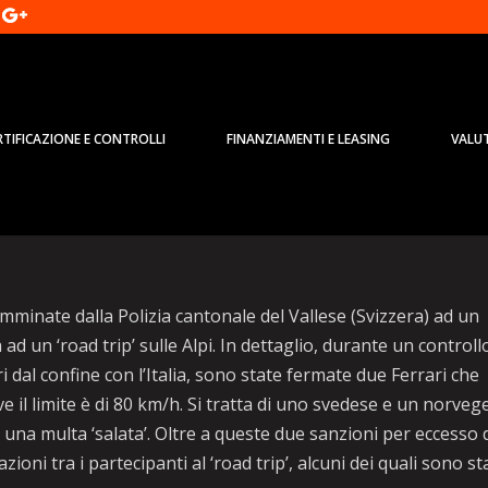
RTIFICAZIONE E CONTROLLI
FINANZIAMENTI E LEASING
VALU
u colle Alpi, multe per migliaia
mminate dalla Polizia cantonale del Vallese (Svizzera) ad un
d un ‘road trip’ sulle Alpi. In dettaglio, durante un controll
i dal confine con l’Italia, sono state fermate due Ferrari che
 il limite è di 80 km/h. Si tratta di uno svedese e un norveg
tta una multa ‘salata’. Oltre a queste due sanzioni per eccesso 
azioni tra i partecipanti al ‘road trip’, alcuni dei quali sono st