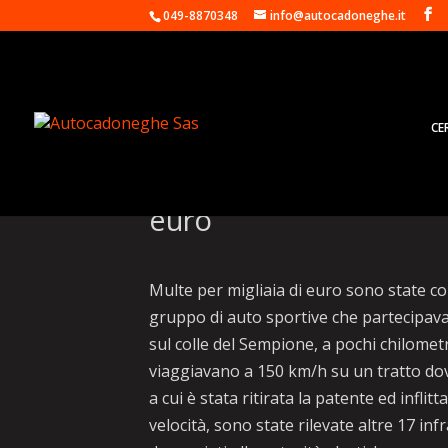
049-8870348
info@autocadoneghe.it
CE
In Ferrari a 150 km/h s
euro
Multe per migliaia di euro sono state co
gruppo di auto sportive che partecipava a
sul colle del Sempione, a pochi chilometr
viaggiavano a 150 km/h su un tratto dove
a cui è stata ritirata la patente ed infli
velocità, sono state rilevate altre 17 infr