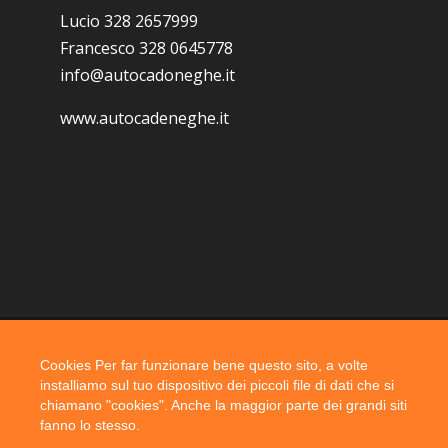
Lucio 328 2657999
Francesco 328 0645778
info@autocadoneghe.it
www.autocadeneghe.it
Cookies Per far funzionare bene questo sito, a volte
Coyright 2019 @ autocadoneghe s.a.s.
installiamo sul tuo dispositivo dei piccoli file di dati che si
chiamano "cookies". Anche la maggior parte dei grandi siti
fanno lo stesso.