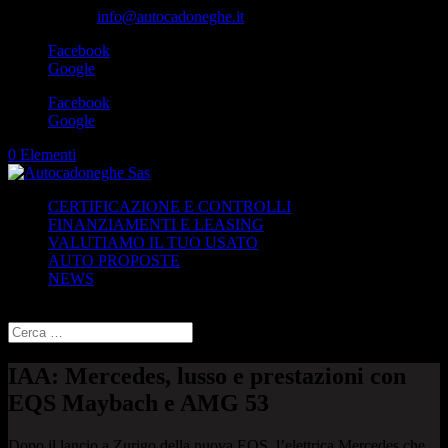
049-8870348
info@autocadoneghe.it
Facebook
Google
Facebook
Google
0 Elementi
CERTIFICAZIONE E CONTROLLI
FINANZIAMENTI E LEASING
VALUTIAMO IL TUO USATO
AUTO PROPOSTE
NEWS
Seleziona una pagina
IAA: Mercedes, lusso e prestazioni con
EQS Maybach e AMG 53
Dopo il lancio a Zurigo della nuova EQS, l’elettrica Mercedes che