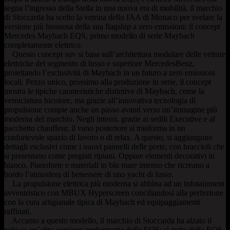
segna l’ingresso della Stella in una nuova era di mobilità, il marchio
di Stoccarda ha scelto la vetrina dello IAA di Monaco per svelare la
versione più lussuosa della sua flagship a zero emissioni: il concept
Mercedes Maybach EQS, primo modello di serie Maybach
completamente elettrico.
Questo concept suv si basa sull’architettura modulare delle vetture
elettriche del segmento di lusso e superiore MercedesBenz,
proiettando l’esclusività di Maybach in un futuro a zero emissioni
locali. Pezzo unico, prossimo alla produzione in serie, il concept
mostra le tipiche caratteristiche distintive di Maybach, come la
verniciatura bicolore, ma grazie all’innovativa tecnologia di
propulsione compie anche un passo avanti verso un’immagine più
moderna del marchio. Negli interni, grazie ai sedili Executive e al
pacchetto chauffeur, il vano posteriore si trasforma in un
confortevole spazio di lavoro o di relax. A questo, si aggiungono
dettagli esclusivi come i nuovi pannelli delle porte, con braccioli che
si presentano come pregiati ripiani. Oppure elementi decorativi in
bianco, Pianoforte e materiali in blu mare intenso che ricreano a
bordo l’atmosfera di benessere di uno yacht di lusso.
La propulsione elettrica più moderna si abbina ad un infotainment
avveniristico con MBUX Hyperscreen conciliandosi alla perfezione
con la cura artigianale tipica di Maybach ed equipaggiamenti
raffinati.
Accanto a questo modello, il marchio di Stoccarda ha alzato il
velo su un’altra versione performante della EQS: si tratta della EQS