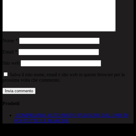
Nome
*
Email
*
Sito web
Salva il mio nome, email e sito web in questo browser per la
prossima volta che commento.
Prodotti
COMPRIAMO AUTO MOTO FURGONI DAL 1999 IN
POI TUTTE LE MARCHE
AUTOCADONEGHE S.A.S