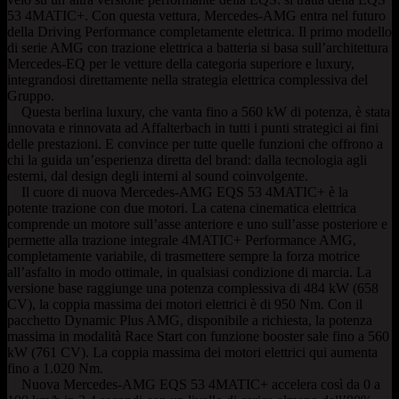
53 4MATIC+. Con questa vettura, Mercedes-AMG entra nel futuro
della Driving Performance completamente elettrica. Il primo modello
di serie AMG con trazione elettrica a batteria si basa sull’architettura
Mercedes-EQ per le vetture della categoria superiore e luxury,
integrandosi direttamente nella strategia elettrica complessiva del
Gruppo.
Questa berlina luxury, che vanta fino a 560 kW di potenza, è stata
innovata e rinnovata ad Affalterbach in tutti i punti strategici ai fini
delle prestazioni. E convince per tutte quelle funzioni che offrono a
chi la guida un’esperienza diretta del brand: dalla tecnologia agli
esterni, dal design degli interni al sound coinvolgente.
Il cuore di nuova Mercedes-AMG EQS 53 4MATIC+ è la
potente trazione con due motori. La catena cinematica elettrica
comprende un motore sull’asse anteriore e uno sull’asse posteriore e
permette alla trazione integrale 4MATIC+ Performance AMG,
completamente variabile, di trasmettere sempre la forza motrice
all’asfalto in modo ottimale, in qualsiasi condizione di marcia. La
versione base raggiunge una potenza complessiva di 484 kW (658
CV), la coppia massima dei motori elettrici è di 950 Nm. Con il
pacchetto Dynamic Plus AMG, disponibile a richiesta, la potenza
massima in modalità Race Start con funzione booster sale fino a 560
kW (761 CV). La coppia massima dei motori elettrici qui aumenta
fino a 1.020 Nm.
Nuova Mercedes-AMG EQS 53 4MATIC+ accelera così da 0 a