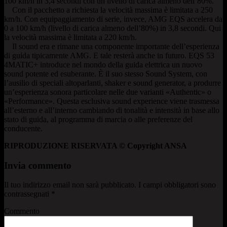
100 km/h in 3,4 secondi con un livello di carica almeno dell’80%.
Con il pacchetto a richiesta la velocità massima è limitata a 250
km/h. Con equipaggiamento di serie, invece, AMG EQS accelera da
0 a 100 km/h (livello di carica almeno dell’80%) in 3,8 secondi. Qui
la velocità massima è limitata a 220 km/h.
Il sound era e rimane una componente importante dell’esperienza
di guida tipicamente AMG. E tale resterà anche in futuro. EQS 53
4MATIC+ introduce nel mondo della guida elettrica un nuovo
sound potente ed esuberante. È il suo stesso Sound System, con
l’ausilio di speciali altoparlanti, shaker e sound generator, a produrre
un’esperienza sonora particolare nelle due varianti «Authentic» o
«Performance». Questa esclusiva sound experience viene trasmessa
all’esterno e all’interno cambiando di tonalità e intensità in base allo
stato di guida, al programma di marcia o alle preferenze del
conducente.
RIPRODUZIONE RISERVATA © Copyright ANSA
Invia commento
Il tuo indirizzo email non sarà pubblicato.
I campi obbligatori sono
contrassegnati
*
Commento