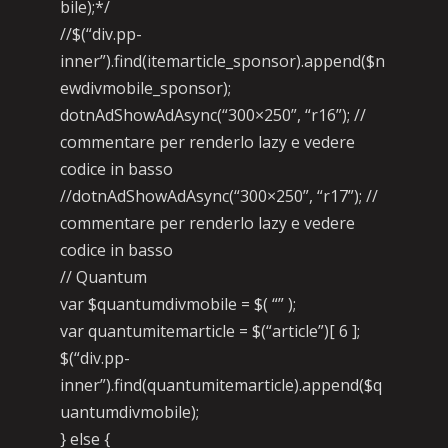
bile);*/
//$(“div.pp-
inner”).find(itemarticle_sponsor).append($n
ewdivmobile_sponsor);
dotnAdShowAdAsync(“300×250”, “r16”); //
commentare per renderlo lazy e vedere
codice in basso
//dotnAdShowAdAsync(“300×250”, “r17”); //
commentare per renderlo lazy e vedere
codice in basso
// Quantum
var $quantumdivmobile = $( “” );
var quantumitemarticle = $(“article”)[ 6 ];
$(“div.pp-
inner”).find(quantumitemarticle).append($q
uantumdivmobile);
} else {