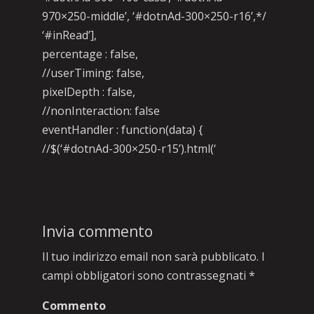
970×250-middle’, ‘#dotnAd-300×250-r16’,*/
‘#inRead’],
percentage : false,
//userTiming: false,
pixelDepth : false,
//nonInteraction: false
eventHandler : function(data) {
//$(‘#dotnAd-300×250-r15’).html(‘
Invia commento
Il tuo indirizzo email non sarà pubblicato.
I
campi obbligatori sono contrassegnati
*
Commento