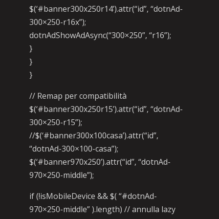
$(‘#banner300x250r14’).attr(“id”, “dotnAd-
300×250-r16x”);
dotnAdShowAdAsync(“300×250”, “r16”);
}
}
}
// Remap per compatibilità
$(‘#banner300x250r15’).attr(“id”, “dotnAd-
300×250-r15”);
//$(‘#banner300x100casa’).attr(“id”,
“dotnAd-300×100-casa”);
$(‘#banner970x250’).attr(“id”, “dotnAd-
970×250-middle”);
if (!isMobileDevice && $( “#dotnAd-
970×250-middle” ).length) // annulla lazy