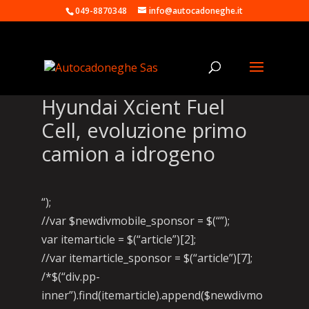
049-8870348
info@autocadoneghe.it
Hyundai Xcient Fuel
Cell, evoluzione primo
camion a idrogeno
“);
//var $newdivmobile_sponsor = $(“”);
var itemarticle = $(“article”)[2];
//var itemarticle_sponsor = $(“article”)[7];
/*$(“div.pp-
inner”).find(itemarticle).append($newdivmo