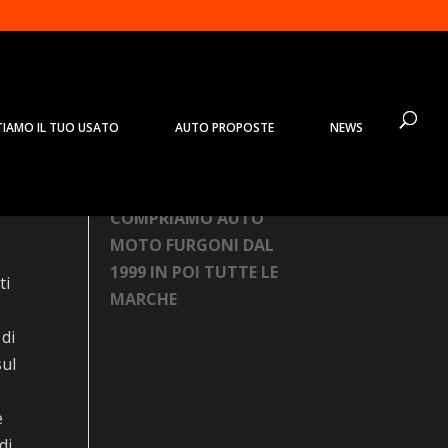
TIAMO IL TUO USATO
AUTO PROPOSTE
NEWS
no
Prodotti
COMPRIAMO AUTO
MOTO FURGONI DAL
1999 IN POI TUTTE LE
ti
MARCHE
di
sul
è
di