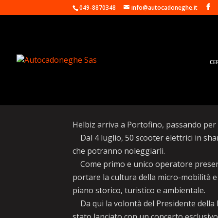
049-8870348
info@autocadoneghe.it
CE
Helbiz lancia servizio 
Helbiz arriva a Portofino, passando per
Dal 4 luglio, 50 scooter elettrici in sha
che potranno noleggiarli.
Come primo e unico operatore presente
portare la cultura della micro-mobilità e
piano storico, turistico e ambientale.
Da qui la volontà del Presidente della Li
stato lanciato con un concerto esclusiv