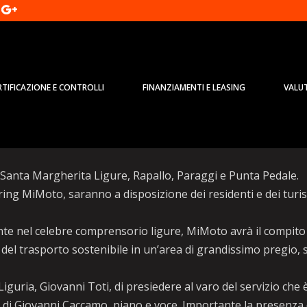
RTIFICAZIONE E CONTROLLI
FINANZIAMENTI E LEASING
VALU
sharing scooter elettrici a Portofi
 Santa Margherita Ligure, Rapallo, Paraggi e Punta Pedale.
ring MiMoto, saranno a disposizione dei residenti e dei turis
 nel celebre comprensorio ligure, MiMoto avrà il compito 
 del trasporto sostenibile in un’area di grandissimo pregio, 
guria, Giovanni Toti, di presiedere al varo del servizio che 
o di Giovanni Caccamo, piano e voce. Importante la presenza 