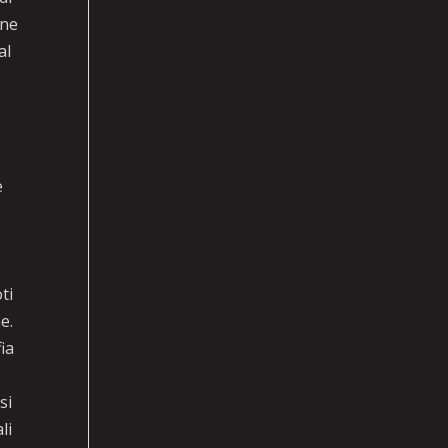
one
al
e
o
ti
e.
fia
si
li