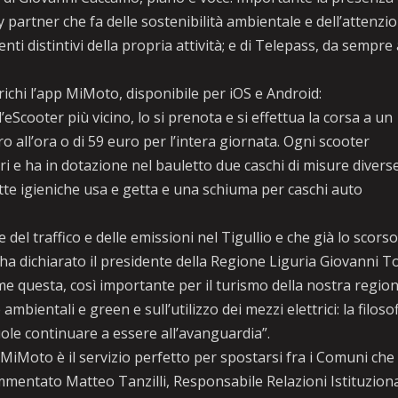
gy partner che fa delle sostenibilità ambientale e dell’attenzi
enti distintivi della propria attività; e di Telepass, da sempre 
richi l’app MiMoto, disponibile per iOS e Android:
 l’eScooter più vicino, lo si prenota e si effettua la corsa a un
ro all’ora o di 59 euro per l’intera giornata. Ogni scooter
e ha in dotazione nel bauletto due caschi di misure divers
iette igieniche usa e getta e una schiuma per caschi auto
 del traffico e delle emissioni nel Tigullio e che già lo scors
a dichiarato il presidente della Regione Liguria Giovanni To
ome questa, così importante per il turismo della nostra region
bientali e green e sull’utilizzo dei mezzi elettrici: la filoso
vuole continuare a essere all’avanguardia”.
, MiMoto è il servizio perfetto per spostarsi fra i Comuni che 
ommentato Matteo Tanzilli, Responsabile Relazioni Istituziona