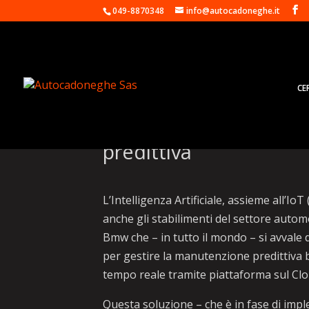
049-8870348
info@autocadoneghe.it
CE
Gruppo Bmw, fabbrich
predittiva
L’Intelligenza Artificiale, assieme all’Io
anche gli stabilimenti del settore auto
Bmw che – in tutto il mondo – si avvale di
per gestire la manutenzione predittiva ba
tempo reale tramite piattaforma sul Clo
Questa soluzione – che è in fase di imp