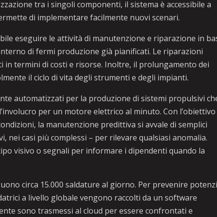
izzazione tra i singoli componenti, il sistema è accessibile a
 permette di implementare facilmente nuovi scenari.
ile eseguire le attività di manutenzione e riparazione in ba
l’interno di fermi produzione già pianificati. Le riparazioni
 in termini di costi e risorse. Inoltre, il prolungamento dei
nte il ciclo di vita degli strumenti e degli impianti.
amente automatizzati per la produzione di sistemi propulsivi ch
nvolucro per un motore elettrico al minuto. Con l’obiettivo 
ndizioni, la manutenzione predittiva si avvale di semplici
ivi, nei casi più complessi – per rilevare qualsiasi anomalia.
ipo visivo o segnali per informare i dipendenti quando la
guono circa 15.000 saldature al giorno. Per prevenire potenzi
 saldatrici a livello globale vengono raccolti da un software
nte sono trasmessi al cloud per essere confrontati e