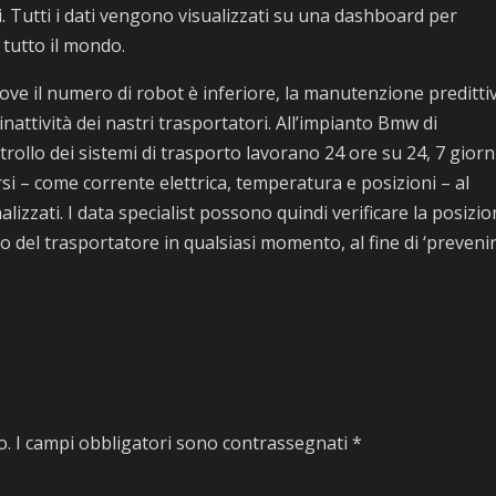
i. Tutti i dati vengono visualizzati su una dashboard per
 tutto il mondo.
 dove il numero di robot è inferiore, la manutenzione preditti
inattività dei nastri trasportatori. All’impianto Bmw di
rollo dei sistemi di trasporto lavorano 24 ore su 24, 7 giorn
rsi – come corrente elettrica, temperatura e posizioni – al
zzati. I data specialist possono quindi verificare la posizio
to del trasportatore in qualsiasi momento, al fine di ‘prevenir
o.
I campi obbligatori sono contrassegnati
*