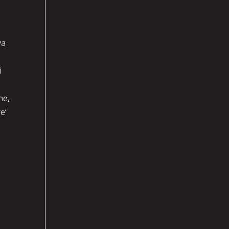
va
i
ne,
e’