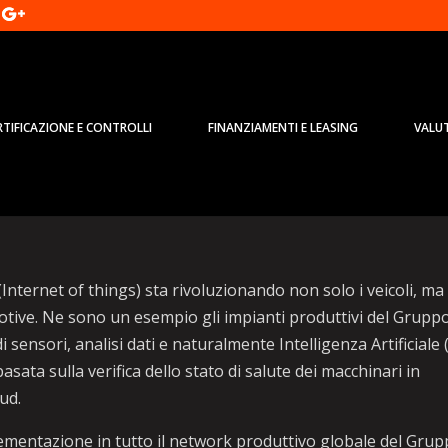
RTIFICAZIONE E CONTROLLI
FINANZIAMENTI E LEASING
VALU
e senza stop con manutenzione
T (Internet of things) sta rivoluzionando non solo i veicoli, ma
motive. Ne sono un esempio gli impianti produttivi del Grupp
 sensori, analisi dati e naturalmente Intelligenza Artificiale 
sata sulla verifica dello stato di salute dei macchinari in
ud.
lementazione in tutto il network produttivo globale del Gru