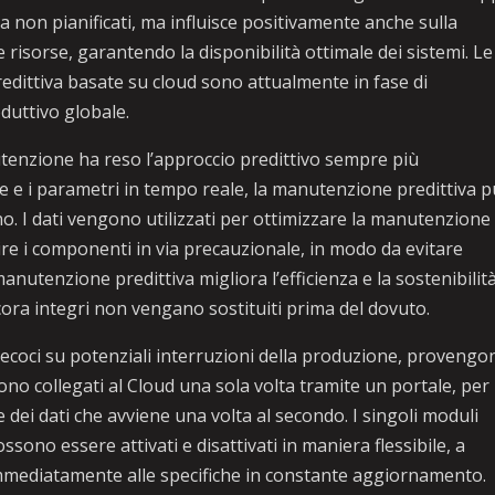
non pianificati, ma influisce positivamente anche sulla
lle risorse, garantendo la disponibilità ottimale dei sistemi. Le
edittiva basate su cloud sono attualmente in fase di
duttivo globale.
utenzione ha reso l’approccio predittivo sempre più
 e i parametri in tempo reale, la manutenzione predittiva 
ino. I dati vengono utilizzati per ottimizzare la manutenzione
uire i componenti in via precauzionale, in modo da evitare
anutenzione predittiva migliora l’efficienza e la sostenibilità
ra integri non vengano sostituiti prima del dovuto.
recoci su potenziali interruzioni della produzione, provengo
ono collegati al Cloud una sola volta tramite un portale, per 
dei dati che avviene una volta al secondo. I singoli moduli
ssono essere attivati e disattivati in maniera flessibile, a
immediatamente alle specifiche in constante aggiornamento.