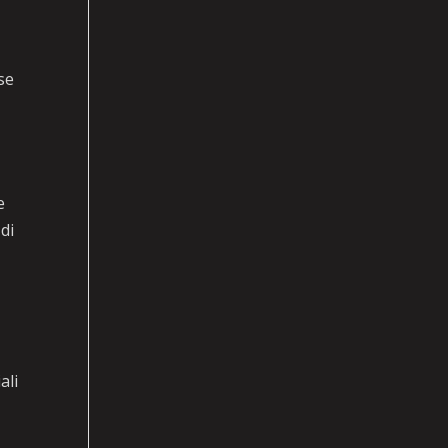
se
e
di
ali