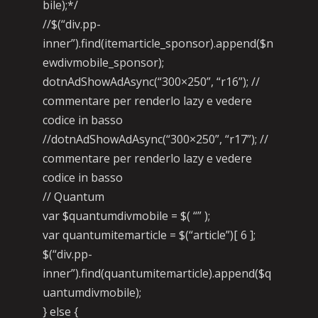
bile);*/
//$(“div.pp-
inner”).find(itemarticle_sponsor).append($n
ewdivmobile_sponsor);
dotnAdShowAdAsync(“300×250”, “r16”); //
commentare per renderlo lazy e vedere
codice in basso
//dotnAdShowAdAsync(“300×250”, “r17”); //
commentare per renderlo lazy e vedere
codice in basso
// Quantum
var $quantumdivmobile = $( “” );
var quantumitemarticle = $(“article”)[ 6 ];
$(“div.pp-
inner”).find(quantumitemarticle).append($q
uantumdivmobile);
} else {