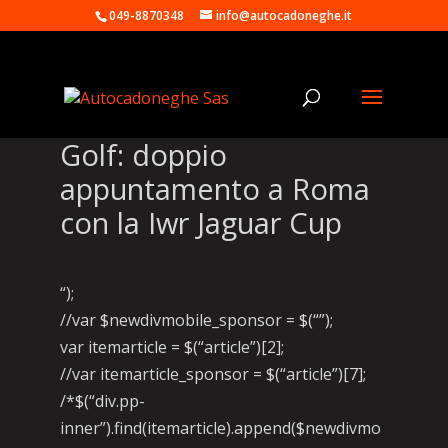
049-8870348
info@autocadoneghe.it
Golf: doppio
appuntamento a Roma
con la Iwr Jaguar Cup
“);
//var $newdivmobile_sponsor = $(“”);
var itemarticle = $(“article”)[2];
//var itemarticle_sponsor = $(“article”)[7];
/*$(“div.pp-
inner”).find(itemarticle).append($newdivmo