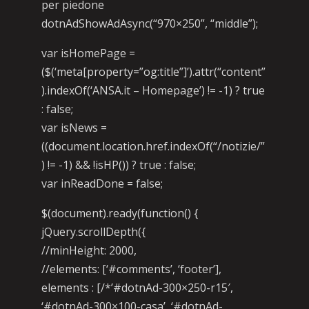
per piedone
dotnAdShowAdAsync(“970×250”, “middle”);
var isHomePage =
($(‘meta[property=”og:title”]’).attr(“content”
).indexOf(‘ANSA.it – Homepage’) != -1) ? true
: false;
var isNews =
((document.location.href.indexOf(“/notizie/”
) != -1) && !isHP()) ? true : false;
var inReadDone = false;
$(document).ready(function() {
jQuery.scrollDepth({
//minHeight: 2000,
//elements: [‘#comments’, ‘footer’],
elements : [/*’#dotnAd-300×250-r15′,
‘#dotnAd-300×100-casa’, ‘#dotnAd-