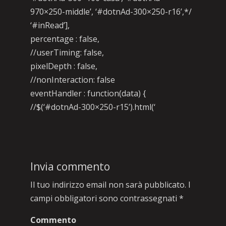
970×250-middle’, ‘#dotnAd-300×250-r16’,*/
‘#inRead’],
percentage : false,
//userTiming: false,
pixelDepth : false,
//nonInteraction: false
eventHandler : function(data) {
//$(‘#dotnAd-300×250-r15’).html(‘
Invia commento
Il tuo indirizzo email non sarà pubblicato.
I
campi obbligatori sono contrassegnati
*
Commento