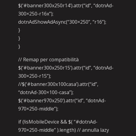
$(‘#banner300x250r14’).attr(“id”, “dotnAd-
300×250-r16x”);
dotnAdShowAdAsync(“300×250”, “r16”);
}
}
}
// Remap per compatibilità
$(‘#banner300x250r15’).attr(“id”, “dotnAd-
300×250-r15”);
//$(‘#banner300x100casa’).attr(“id”,
“dotnAd-300×100-casa”);
$(‘#banner970x250’).attr(“id”, “dotnAd-
970×250-middle”);
if (!isMobileDevice && $( “#dotnAd-
970×250-middle” ).length) // annulla lazy