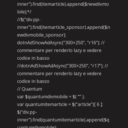
inner”).find(itemarticle).append($newdivmo
bile);*/
//$(“div.pp-
inner”).find(itemarticle_sponsor).append($n
ewdivmobile_sponsor);
dotnAdShowAdAsync(“300×250”, “r16”); //
commentare per renderlo lazy e vedere
codice in basso
//dotnAdShowAdAsync(“300×250”, “r17”); //
commentare per renderlo lazy e vedere
codice in basso
// Quantum
var $quantumdivmobile = $( “” );
var quantumitemarticle = $(“article”)[ 6 ];
$(“div.pp-
inner”).find(quantumitemarticle).append($q
uantumdivmobile);