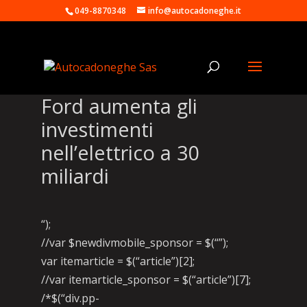
049-8870348
info@autocadoneghe.it
Ford aumenta gli
investimenti
nell’elettrico a 30
miliardi
“);
//var $newdivmobile_sponsor = $(“”);
var itemarticle = $(“article”)[2];
//var itemarticle_sponsor = $(“article”)[7];
/*$(“div.pp-