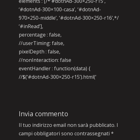
elements : [/*’#dotnAd-300×250-r15′,
‘#dotnAd-300×100-casa’, ‘#dotnAd-
970×250-middle’, ‘#dotnAd-300×250-r16’,*/
‘#inRead’],
percentage : false,
//userTiming: false,
pixelDepth : false,
//nonInteraction: false
eventHandler : function(data) {
//$(‘#dotnAd-300×250-r15’).html(‘
Invia commento
Il tuo indirizzo email non sarà pubblicato.
I
campi obbligatori sono contrassegnati
*