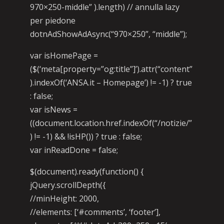
970×250-middle” ).length) // annulla lazy
per piedone
dotnAdShowAdAsync(“970×250”, “middle”);
var isHomePage =
($(‘meta[property=”og:title”]’).attr(“content”
).indexOf(‘ANSA.it – Homepage’) != -1) ? true
: false;
var isNews =
((document.location.href.indexOf(“/notizie/”
) != -1) && !isHP()) ? true : false;
var inReadDone = false;
$(document).ready(function() {
jQuery.scrollDepth({
//minHeight: 2000,
//elements: [‘#comments’, ‘footer’],