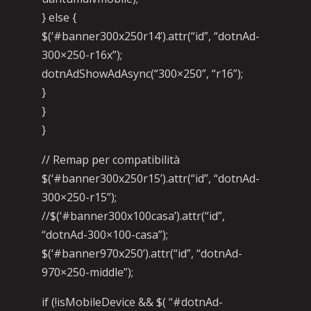
} else {
$(‘#banner300x250r14’).attr(“id”, “dotnAd-
300×250-r16x”);
dotnAdShowAdAsync(“300×250”, “r16”);
}
}
}
// Remap per compatibilità
$(‘#banner300x250r15’).attr(“id”, “dotnAd-
300×250-r15”);
//$(‘#banner300x100casa’).attr(“id”,
“dotnAd-300×100-casa”);
$(‘#banner970x250’).attr(“id”, “dotnAd-
970×250-middle”);
if (!isMobileDevice && $( “#dotnAd-