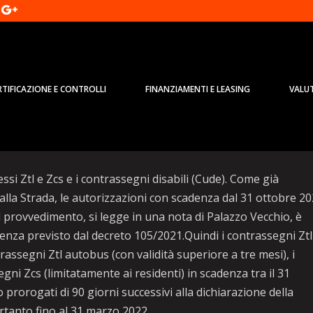
RTIFICAZIONE E CONTROLLI
FINANZIAMENTI E LEASING
VALU
e Zcs prorogati al 31/3
i Ztl e Zcs e i contrassegni disabili (Cude). Come già
 alla Strada, le autorizzazioni con scadenza dal 31 ottobre 2
 provvedimento, si legge in una nota di Palazzo Vecchio, è
enza previsto dal decreto 105/2021.Quindi i contrassegni Ztl
trassegni Ztl autobus (con validità superiore a tre mesi), i
egni Zcs (limitatamente ai residenti) in scadenza tra il 31
prorogati di 90 giorni successivi alla dichiarazione della
rtanto fino al 31 marzo 2022.