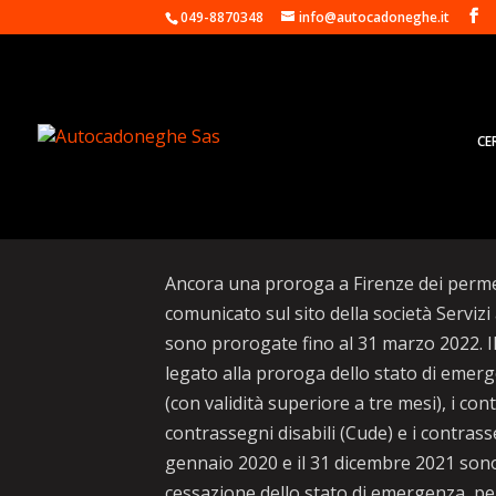
049-8870348
info@autocadoneghe.it
CE
Firenze, permessi Ztl 
Ancora una proroga a Firenze dei permess
comunicato sul sito della società Servizi
sono prorogate fino al 31 marzo 2022. Il
legato alla proroga dello stato di emerg
(con validità superiore a tre mesi), i con
contrassegni disabili (Cude) e i contrass
gennaio 2020 e il 31 dicembre 2021 sono 
cessazione dello stato di emergenza, pe