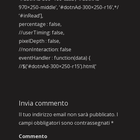
970×250-middle’, ‘#dotnAd-300×250-r16’,*/
‘#inRead’],
percentage : false,
//userTiming: false,
pixelDepth : false,
//nonInteraction: false
eventHandler : function(data) {
//$(‘#dotnAd-300×250-r15’).html(‘
Invia commento
Il tuo indirizzo email non sarà pubblicato.
I
campi obbligatori sono contrassegnati
*
Commento