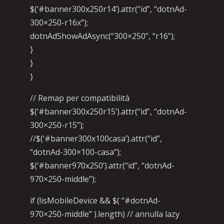
$(‘#banner300x250r14’).attr(“id”, “dotnAd-
300×250-r16x”);
dotnAdShowAdAsync(“300×250”, “r16”);
}
}
}
// Remap per compatibilità
$(‘#banner300x250r15’).attr(“id”, “dotnAd-
300×250-r15”);
//$(‘#banner300x100casa’).attr(“id”,
“dotnAd-300×100-casa”);
$(‘#banner970x250’).attr(“id”, “dotnAd-
970×250-middle”);
if (!isMobileDevice && $( “#dotnAd-
970×250-middle” ).length) // annulla lazy