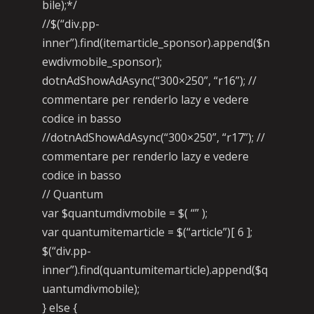
bile);*/
//$(“div.pp-
inner”).find(itemarticle_sponsor).append($n
ewdivmobile_sponsor);
dotnAdShowAdAsync(“300×250”, “r16”); //
commentare per renderlo lazy e vedere
codice in basso
//dotnAdShowAdAsync(“300×250”, “r17”); //
commentare per renderlo lazy e vedere
codice in basso
// Quantum
var $quantumdivmobile = $( “” );
var quantumitemarticle = $(“article”)[ 6 ];
$(“div.pp-
inner”).find(quantumitemarticle).append($q
uantumdivmobile);
} else {