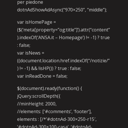
per piedone
dotnAdShowAdAsync(“970×250”, “middle”);
var isHomePage =
($(‘meta[property=”og:title”]’).attr(“content”
).indexOf(‘ANSA.it – Homepage’) != -1) ? true
: false;
var isNews =
((document.location.href.indexOf(“/notizie/”
) != -1) && !isHP()) ? true : false;
var inReadDone = false;
$(document).ready(function() {
jQuery.scrollDepth({
//minHeight: 2000,
//elements: [‘#comments’, ‘footer’],
elements : [/*’#dotnAd-300×250-r15′,
‘#dotnAd-300×100-casa’, ‘#dotnAd-