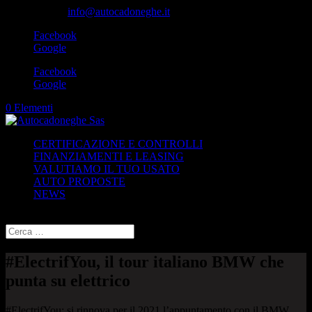
049-8870348
info@autocadoneghe.it
Facebook
Google
Facebook
Google
0 Elementi
CERTIFICAZIONE E CONTROLLI
FINANZIAMENTI E LEASING
VALUTIAMO IL TUO USATO
AUTO PROPOSTE
NEWS
Seleziona una pagina
#ElectrifYou, il tour italiano BMW che
punta su elettrico
#ElectrifYou: si rinnova per il 2021 l’appuntamento con il BMW