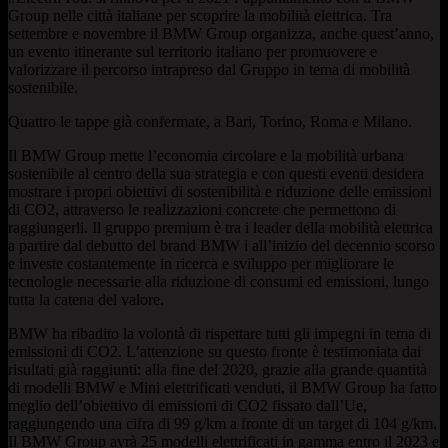
Group nelle città italiane per scoprire la mobilità elettrica. Tra
settembre e novembre il BMW Group organizza, anche quest’anno,
un evento itinerante sul territorio italiano per promuovere e
valorizzare il percorso intrapreso dal Gruppo in tema di mobilità
sostenibile.
Quattro le tappe già confermate, a Bari, Torino, Roma e Milano.
Il BMW Group mette l’economia circolare e la mobilità urbana
sostenibile al centro della sua strategia e con questi eventi desidera
mostrare i propri obiettivi di sostenibilità e riduzione delle emissioni
di CO2, attraverso le realizzazioni concrete che permettono di
raggiungerli. Il gruppo premium è tra i leader della mobilità elettrica
a partire dal debutto del brand BMW i all’inizio del decennio scorso
e investe costantemente in ricerca e sviluppo per migliorare le
tecnologie necessarie alla riduzione di consumi ed emissioni, lungo
tutta la catena del valore.
BMW ha ribadito la volontà di rispettare tutti gli impegni in tema di
emissioni di CO2. L’attenzione su questo fronte è testimoniata dai
risultati già raggiunti: alla fine del 2020, grazie alla grande quantità
di modelli BMW e Mini elettrificati venduti, il BMW Group ha fatto
meglio dell’obiettivo di emissioni di CO2 fissato dall’Ue,
raggiungendo una cifra di 99 g/km a fronte di un target di 104 g/km.
Il BMW Group avrà 25 modelli elettrificati in gamma entro il 2023 e