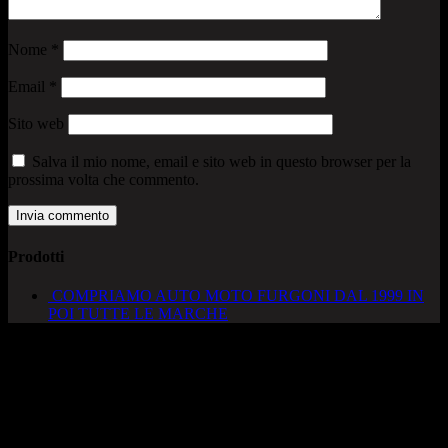
Nome
*
Email
*
Sito web
Salva il mio nome, email e sito web in questo browser per la
prossima volta che commento.
Prodotti
COMPRIAMO AUTO MOTO FURGONI DAL 1999 IN
POI TUTTE LE MARCHE
AUTOCADONEGHE S.A.S
Via Strada del Santo, 125/126
35010 Cadoneghe – PD
Tel. 049 8870348