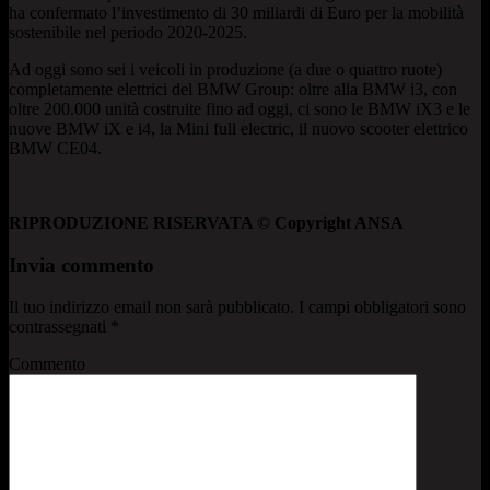
ha confermato l’investimento di 30 miliardi di Euro per la mobilità
sostenibile nel periodo 2020-2025.
Ad oggi sono sei i veicoli in produzione (a due o quattro ruote)
completamente elettrici del BMW Group: oltre alla BMW i3, con
oltre 200.000 unità costruite fino ad oggi, ci sono le BMW iX3 e le
nuove BMW iX e i4, la Mini full electric, il nuovo scooter elettrico
BMW CE04.
RIPRODUZIONE RISERVATA © Copyright ANSA
Invia commento
Il tuo indirizzo email non sarà pubblicato.
I campi obbligatori sono
contrassegnati
*
Commento