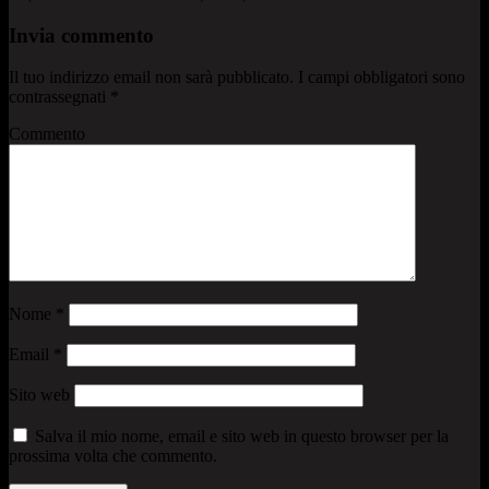
Invia commento
Il tuo indirizzo email non sarà pubblicato.
I campi obbligatori sono
contrassegnati
*
Commento
Nome
*
Email
*
Sito web
Salva il mio nome, email e sito web in questo browser per la
prossima volta che commento.