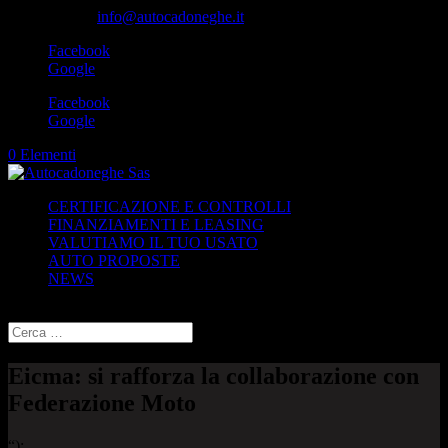
049-8870348
info@autocadoneghe.it
Facebook
Google
Facebook
Google
0 Elementi
CERTIFICAZIONE E CONTROLLI
FINANZIAMENTI E LEASING
VALUTIAMO IL TUO USATO
AUTO PROPOSTE
NEWS
Seleziona una pagina
Eicma: si rafforza la collaborazione con
Federazione Moto
“);