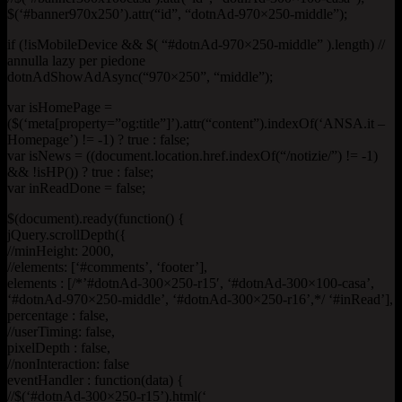
$(‘#banner970x250’).attr(“id”, “dotnAd-970×250-middle”);
if (!isMobileDevice && $( “#dotnAd-970×250-middle” ).length) //
annulla lazy per piedone
dotnAdShowAdAsync(“970×250”, “middle”);
var isHomePage =
($(‘meta[property=”og:title”]’).attr(“content”).indexOf(‘ANSA.it –
Homepage’) != -1) ? true : false;
var isNews = ((document.location.href.indexOf(“/notizie/”) != -1)
&& !isHP()) ? true : false;
var inReadDone = false;
$(document).ready(function() {
jQuery.scrollDepth({
//minHeight: 2000,
//elements: [‘#comments’, ‘footer’],
elements : [/*’#dotnAd-300×250-r15′, ‘#dotnAd-300×100-casa’,
‘#dotnAd-970×250-middle’, ‘#dotnAd-300×250-r16’,*/ ‘#inRead’],
percentage : false,
//userTiming: false,
pixelDepth : false,
//nonInteraction: false
eventHandler : function(data) {
//$(‘#dotnAd-300×250-r15’).html(‘