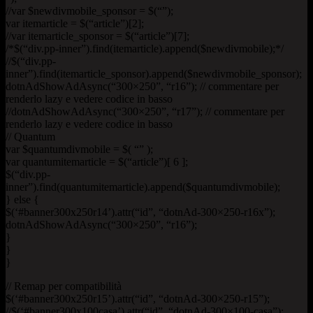
//var $newdivmobile_sponsor = $(“”);
var itemarticle = $(“article”)[2];
//var itemarticle_sponsor = $(“article”)[7];
/*$(“div.pp-inner”).find(itemarticle).append($newdivmobile);*/
//$(“div.pp-
inner”).find(itemarticle_sponsor).append($newdivmobile_sponsor);
dotnAdShowAdAsync(“300×250”, “r16”); // commentare per
renderlo lazy e vedere codice in basso
//dotnAdShowAdAsync(“300×250”, “r17”); // commentare per
renderlo lazy e vedere codice in basso
// Quantum
var $quantumdivmobile = $( “” );
var quantumitemarticle = $(“article”)[ 6 ];
$(“div.pp-
inner”).find(quantumitemarticle).append($quantumdivmobile);
} else {
$(‘#banner300x250r14’).attr(“id”, “dotnAd-300×250-r16x”);
dotnAdShowAdAsync(“300×250”, “r16”);
}
}
}
// Remap per compatibilità
$(‘#banner300x250r15’).attr(“id”, “dotnAd-300×250-r15”);
//$(‘#banner300x100casa’).attr(“id”, “dotnAd-300×100-casa”);