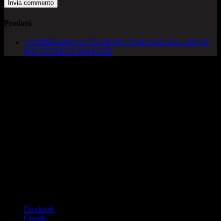
Prodotti
COMPRIAMO AUTO MOTO FURGONI DAL 1999 IN
POI TUTTE LE MARCHE
AUTOCADONEGHE S.A.S
Via Strada del Santo, 125/126
35010 Cadoneghe – PD
Tel. 049 8870348
Lucio 328 2657999
Francesco 328 0645778
info@autocadoneghe.it
www.autocadeneghe.it
Facebook
Google