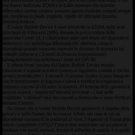
che hanno realizzato EDiM e IoTalab dimostra che aziende
affermate e startup creative possono spesso risolvere compiti sempre
più complessi in modo migliore, rapido ed efficiente quando
lavorano insieme.
Il Safety Bubble Device è stato introdotto in EDiM, nella sede
principale di Villasanta (MB), durante la prima ondata della
pandemia Covid-19. I collaboratori sono stati dotati del dispositivo
elettronico con tecnologia Bluetooth che allertava i singoli
dipendenti quando venivano superate le distanze di sicurezza tra
colleghi (almeno a 1,5 metri di distanza interpersonale)
salvaguardando con tolleranza i limiti del DPCM.
L’allerta viene lanciata dal Safety Bubble Device tramite
vibrazione e segnale acustico quando si registrano contatti a rischio,
ovvero protratti oltre i 3 secondi. Il sistema, inoltre, è stato integrato
con le termocamere in ingresso e rileva e verifica la temperatura
corporea corretta di chi entra in azienda. Al termine della giornata il
sistema scarica – tramite un’antenna ricevente – i dati delle
cosìddette ‘collisioni’ cioè dei contatti a rischio che si sono verificati
durante il lavoro.
Da notare che il Safety Bubble Device garantisce il rispetto della
privacy e dello Statuto dei lavoratori. Infatti, nel caso in cui un
dipendente comunichi la positività al virus, l’Agenzie di Tutela della
Salute competente (ATS) è l’unico ente autorizzato ad accedere al
database e in pochi secondi, tramite il software di analisi, è in grado