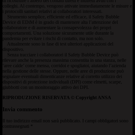
di ricostruire l’albero dei contatti diretti e indiretti avuti con i
colleghi. Al contempo, vengono attivate immediatamente le misure e
i protocolli sanitari relativi ai collaboratori interessati.
Strumento semplice, efficiente ed efficace, il Safety Bubble
Device di EDiM è in grado di mantenere alta l’attenzione del
collaboratore e di aumentare la consapevolezza dei propri
comportamenti. Una soluzione sicuramente utile durante la
pandemia per evitare i rischi di contatto, ma non solo.
Attualmente sono in fase di test ulteriori applicazioni del
dispositivo.
Senza tracciare i collaboratori il Safety Bubble Device può
rilevare anche la presenza massima consentita in una stanza, nelle
‘aree calde’ come mensa, corridoi e spogliatoi, aiutando l’azienda
nella gestione delle stesse. Oppure, nelle aree di produzione può
segnalare eventuali dimenticanze relative al corretto utilizzo dei
dispositivi di protezione individuali (DPI) come elmetti, scarpe,
giubbotti con un monitoraggio attivo dei DPI.
RIPRODUZIONE RISERVATA © Copyright ANSA
Invia commento
Il tuo indirizzo email non sarà pubblicato.
I campi obbligatori sono
contrassegnati
*