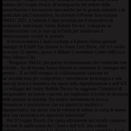
italiana del Gruppo Bosch all’avanguardia nel settore della
pressofusione e lavorazioni meccaniche per la grande industria e in
particolare per l’automotive, ha ricevuto il Premio Innovazione
SMAU 2021. L’azienda è stata premiata per il dispositivo di
protezione individuale Safety Bubble Device, sviluppato in
collaborazione con la start-up IoTalab per monitorare il
distanziamento sociale in azienda.
Il riconoscimento è stato conferito a Fabrizio Sanna general
manager di EDiM Spa durante lo Smau Live Show, che si è svolto
lo scorso 12 ottobre, presso il Milano Convention Centre (MiCo) a
Fiera Milano City.
“Ringrazio SMAU per questo riconoscimento che condivido con
IoTalab – ha dichiarato Sanna durante la cerimonia di consegna del
premio – È un bell’esempio di collaborazione vincente tra
un’azienda nota per competenza e innovazione tecnologica e una
start-up fresca e dinamica che opera nella digitalizzazione e nell’IoT.
Lo sviluppo del Safety Bubble Device ha raggiunto l’obiettivo di
intraprendere un’azione concreta per migliorare il livello di sicurezza
delle persone in azienda. Da sempre investiamo in ricerca,
formazione e innovazione con un approccio analitico e
ingegneristico, ma anche con la volontà di andare in cerca di nuove
idee con creatività e un approccio trasversale”.
Per il Gruppo Bosch, che opera attivamente nel mondo connesso
e in tutte le applicazioni del Cloud e dell’IoT, una cultura
dell’innovazione aperta è la chiave per il successo aziendale. E ciò