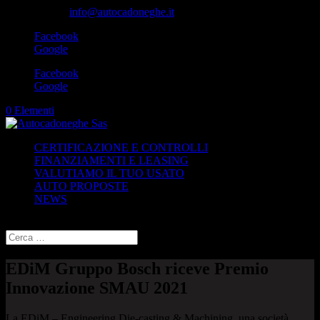
049-8870348
info@autocadoneghe.it
Facebook
Google
Facebook
Google
0 Elementi
CERTIFICAZIONE E CONTROLLI
FINANZIAMENTI E LEASING
VALUTIAMO IL TUO USATO
AUTO PROPOSTE
NEWS
Seleziona una pagina
EDiM Gruppo Bosch riceve Premio
Innovazione SMAU 2021
La EDiM – Engineering Die-casting & Machining, una società