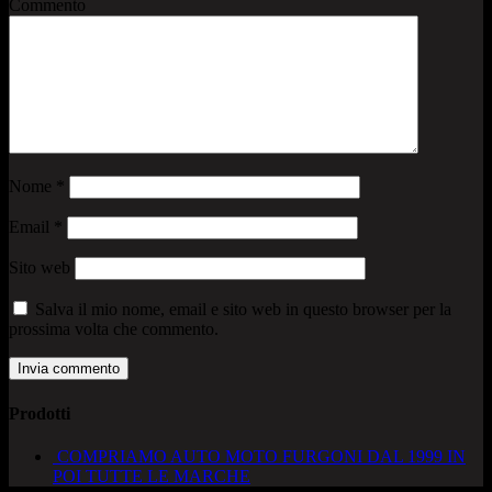
Commento
Nome
*
Email
*
Sito web
Salva il mio nome, email e sito web in questo browser per la
prossima volta che commento.
Prodotti
COMPRIAMO AUTO MOTO FURGONI DAL 1999 IN
POI TUTTE LE MARCHE