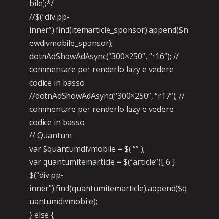
bile);*/
//$(“div.pp-
inner”).find(itemarticle_sponsor).append($n
ewdivmobile_sponsor);
dotnAdShowAdAsync(“300×250”, “r16”); //
commentare per renderlo lazy e vedere
codice in basso
//dotnAdShowAdAsync(“300×250”, “r17”); //
commentare per renderlo lazy e vedere
codice in basso
// Quantum
var $quantumdivmobile = $( “” );
var quantumitemarticle = $(“article”)[ 6 ];
$(“div.pp-
inner”).find(quantumitemarticle).append($q
uantumdivmobile);
} else {