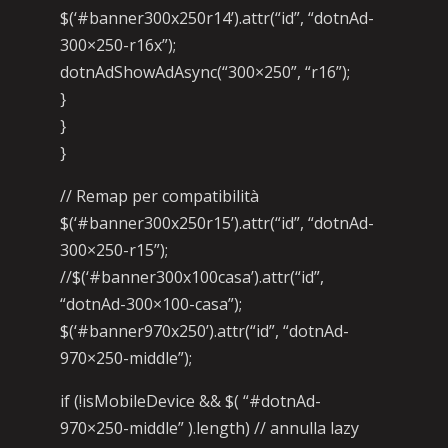
$(‘#banner300x250r14’).attr(“id”, “dotnAd-
300×250-r16x”);
dotnAdShowAdAsync(“300×250”, “r16”);
}
}
}
// Remap per compatibilità
$(‘#banner300x250r15’).attr(“id”, “dotnAd-
300×250-r15”);
//$(‘#banner300x100casa’).attr(“id”,
“dotnAd-300×100-casa”);
$(‘#banner970x250’).attr(“id”, “dotnAd-
970×250-middle”);
if (!isMobileDevice && $( “#dotnAd-
970×250-middle” ).length) // annulla lazy