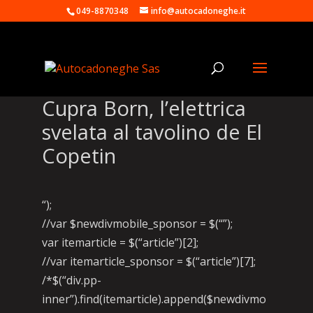
049-8870348
info@autocadoneghe.it
Cupra Born, l’elettrica
svelata al tavolino de El
Copetin
“);
//var $newdivmobile_sponsor = $(“”);
var itemarticle = $(“article”)[2];
//var itemarticle_sponsor = $(“article”)[7];
/*$(“div.pp-
inner”).find(itemarticle).append($newdivmo