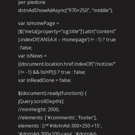
per piedone
dotnAdShowAdAsync(“970×250”, “middle”);
var isHomePage =
($(‘meta[property=”og:title”]’).attr(“content”
).indexOf(‘ANSA.it – Homepage’) != -1) ? true
: false;
var isNews =
((document.location.href.indexOf(“/notizie/”
) != -1) && !isHP()) ? true : false;
var inReadDone = false;
$(document).ready(function() {
jQuery.scrollDepth({
//minHeight: 2000,
//elements: [‘#comments’, ‘footer’],
elements : [/*’#dotnAd-300×250-r15′,
‘#dotnAd-300×100-casa’, ‘#dotnAd-