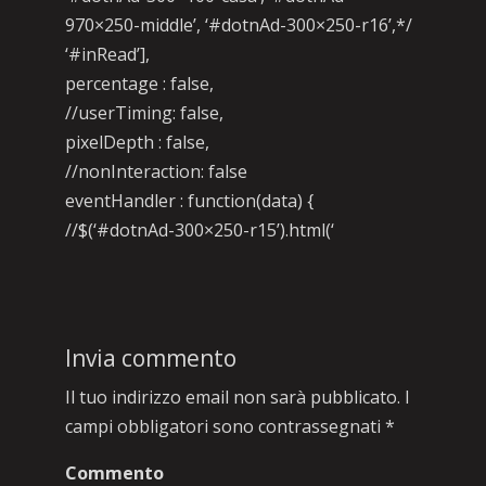
970×250-middle’, ‘#dotnAd-300×250-r16’,*/
‘#inRead’],
percentage : false,
//userTiming: false,
pixelDepth : false,
//nonInteraction: false
eventHandler : function(data) {
//$(‘#dotnAd-300×250-r15’).html(‘
Invia commento
Il tuo indirizzo email non sarà pubblicato.
I
campi obbligatori sono contrassegnati
*
Commento