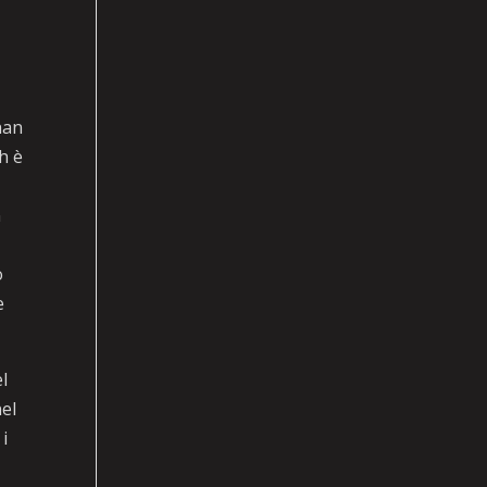
han
h è
n
o
e
el
el
i