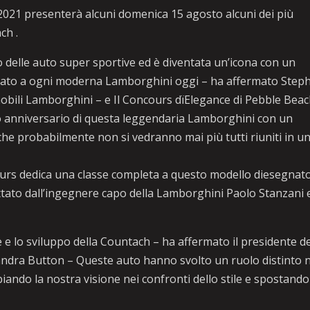
2021 presenterà alcuni domenica 15 agosto alcuni dei più
ch .
delle auto super sportive ed è diventata un’icona con un
icato a ogni moderna Lamborghini oggi – ha affermato Step
bili Lamborghini – e Il Concours dïElegance di Pebble Beac
mo anniversario di questa leggendaria Lamborghini con un
he probabilmente non si vedranno mai più tutti riuniti in u
ours dedica una classe completa a questo modello diesegnat
ttato dall’ingegnere capo della Lamborghini Paolo Stanzani 
e e lo sviluppo della Countach – ha affermato il presidente d
ndra Button – Queste auto hanno svolto un ruolo distinto n
ando la nostra visione nei confronti dello stile e spostando 