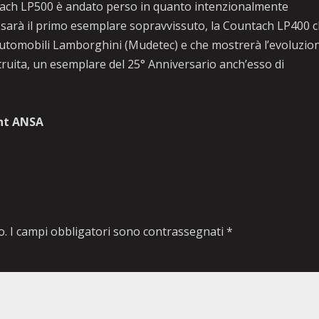
tach LP500 è andato perso in quanto intenzionalmente
Ci sarà il primo esemplare sopravvissuto, la Countach LP400 
 Automobili Lamborghini (Mudetec) e che mostrerà l’evoluzio
truita, un esemplare del 25° Anniversario anch’esso di
ht ANSA
o.
I campi obbligatori sono contrassegnati
*