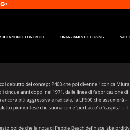
RTIFICAZIONE E CONTROLLI
FINANZIAMENTI E LEASING
VALU
h festeggia 50 anni Lamborghini
 col debutto del concept P400 che poi divenne l’iconica Miura,
i cinque anni dopo, nel 1971, dalle linee di fabbricazione di
 ancora più aggressiva e radicale, la LP500 che assumerà –
etto piemontese che suona come ‘perbacco’ o ‘caspita’ – il
esto bolide che la nota di Pebble Beach definisce ‘sbalorditiv