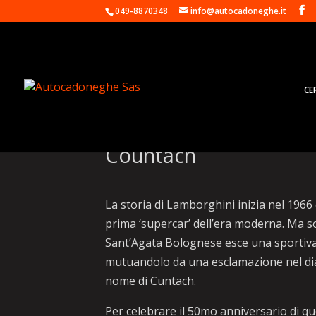
049-8870348
info@autocadoneghe.it
CE
Concours Pebble Beac
Countach
La storia di Lamborghini inizia nel 1966
prima ‘supercar’ dell’era moderna. Ma sol
Sant’Agata Bolognese esce una sportiva
mutuandolo da una esclamazione nel dial
nome di Cuntach.
Per celebrare il 50mo anniversario di qu