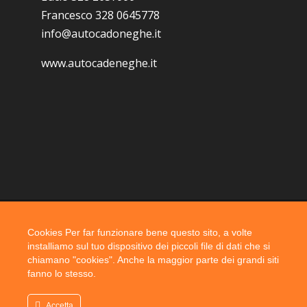
Francesco 328 0645778
info@autocadoneghe.it
www.autocadeneghe.it
Cookies Per far funzionare bene questo sito, a volte
Coyright 2019 @ autocadoneghe s.a.s.
installiamo sul tuo dispositivo dei piccoli file di dati che si
chiamano "cookies". Anche la maggior parte dei grandi siti
fanno lo stesso.
Accetta