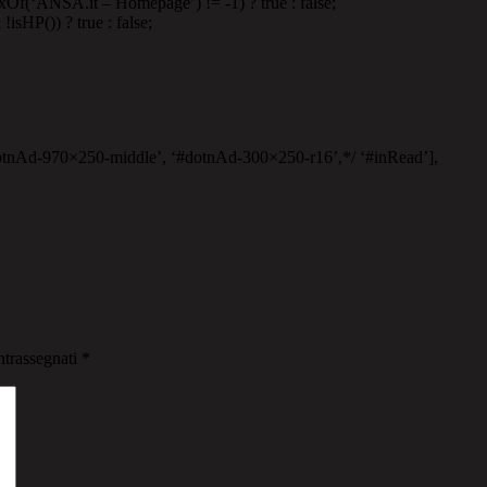
exOf(‘ANSA.it – Homepage’) != -1) ? true : false;
isHP()) ? true : false;
otnAd-970×250-middle’, ‘#dotnAd-300×250-r16’,*/ ‘#inRead’],
ntrassegnati
*