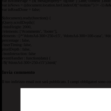
var isHomePage = ($(‘meta[property=”og:title”]’).attr(“content”).ind
var isNews = ((document.location.href.indexOf(“/notizie/”) != -1) && !
var inReadDone = false;
$(document).ready(function() {
jQuery.scrollDepth({
//minHeight: 2000,
//elements: [‘#comments’, ‘footer’],
elements : [/*’#dotnAd-300×250-r15′, ‘#dotnAd-300×100-casa’, ‘#d
percentage : false,
//userTiming: false,
pixelDepth : false,
//nonInteraction: false
eventHandler : function(data) {
//$(‘#dotnAd-300×250-r15’).html(‘
Invia commento
Il tuo indirizzo email non sarà pubblicato.
I campi obbligatori sono co