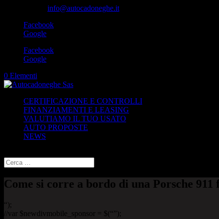
049-8870348
info@autocadoneghe.it
Facebook
Google
Facebook
Google
0 Elementi
CERTIFICAZIONE E CONTROLLI
FINANZIAMENTI E LEASING
VALUTIAMO IL TUO USATO
AUTO PROPOSTE
NEWS
Seleziona una pagina
Come si corre a bordo di una Porsche 911 f
“);
//var $newdivmobile_sponsor = $(“”);