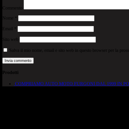
Commento
Nome
*
Email
*
Sito web
Salva il mio nome, email e sito web in questo browser per la pro
Prodotti
COMPRIAMO AUTO MOTO FURGONI DAL 1999 IN PO
AUTOCADONEGHE S.A.S
Via Strada del Santo, 125/126
35010 Cadoneghe – PD
Tel. 049 8870348
Lucio 328 2657999