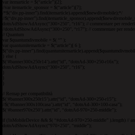
var itemarticle = $(“article”)[2];
//var itemarticle_sponsor = $(“article”)[7];
/*$(“div.pp-inner”).find(itemarticle).append($newdivmobile);*/
//$(“div.pp-inner”).find(itemarticle_sponsor).append($newdivmobile_
dotnAdShowAdAsync(“300×250”, “r16”); // commentare per renderlo 
//dotnAdShowAdAsync(“300×250”, “r17”); // commentare per renderlo
// Quantum
var $quantumdivmobile = $( “” );
var quantumitemarticle = $(“article”)[ 6 ];
$(“div.pp-inner”).find(quantumitemarticle).append($quantumdivmobil
} else {
$(‘#banner300x250r14’).attr(“id”, “dotnAd-300×250-r16x”);
dotnAdShowAdAsync(“300×250”, “r16”);
}
}
}
// Remap per compatibilità
$(‘#banner300x250r15’).attr(“id”, “dotnAd-300×250-r15”);
//$(‘#banner300x100casa’).attr(“id”, “dotnAd-300×100-casa”);
$(‘#banner970x250’).attr(“id”, “dotnAd-970×250-middle”);
if (!isMobileDevice && $( “#dotnAd-970×250-middle” ).length) // an
dotnAdShowAdAsync(“970×250”, “middle”);