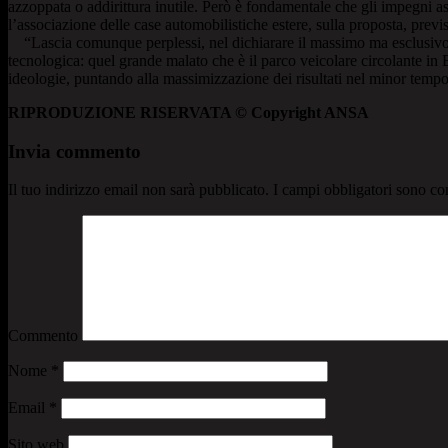
azzoppata o addirittura inutile. Però è fondamentale che gli impegni a
l’associazione delle case automobilistiche estere, sulla proposta, previ
“Lascia comunque perplessi, nel dichiarare il massimo ma esclusivo sup
tecnologica: quel grande malato che è il parco veicolare circolante in
ideologie, puntando alla massimizzazione dei risultati nel minor tempo
RIPRODUZIONE RISERVATA © Copyright ANSA
Invia commento
Il tuo indirizzo email non sarà pubblicato.
I campi obbligatori sono co
Commento
Nome
*
Email
*
Sito web