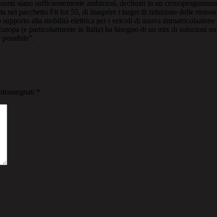
ssunti siano sufficientemente ambiziosi, declinati in un cronoprogramma 
sta nel pacchetto Fit for 55, di inasprire i target di riduzione delle emis
porto alla mobilità elettrica per i veicoli di nuova immatricolazione –
 Europa (e particolarmente in Italia) ha bisogno di un mix di soluzioni 
 possibile”.
ntrassegnati
*