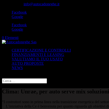
049-8870348
info@autocadoneghe.it
Facebook
Google
Facebook
Google
0 Elementi
CERTIFICAZIONE E CONTROLLI
FINANZIAMENTI E LEASING
VALUTIAMO IL TUO USATO
AUTO PROPOSTE
NEWS
Seleziona una pagina
Clima: Unrae, per auto serve mix soluzion
“I costruttori sono in prima linea nella transizione energetica del sett
L’iniziativa della Ce è benvenuta per quanto riguarda gli obiettivi di 