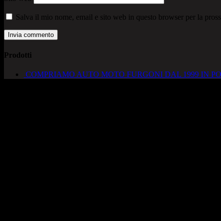
Salva il mio nome, email e sito web in questo browser per la pro
Prodotti
COMPRIAMO AUTO MOTO FURGONI DAL 1999 IN PO
AUTOCADONEGHE S.A.S
Via Strada del Santo, 125/126
35010 Cadoneghe – PD
Tel. 049 8870348
Lucio 328 2657999
Francesco 328 0645778
info@autocadoneghe.it
www.autocadeneghe.it