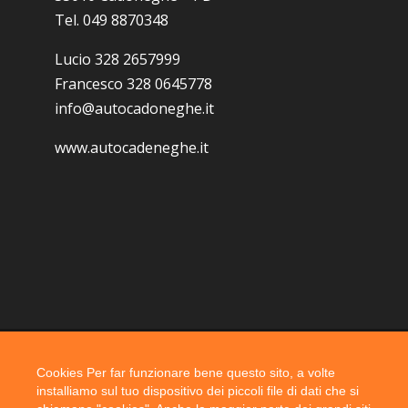
Tel. 049 8870348
Lucio 328 2657999
Francesco 328 0645778
info@autocadoneghe.it
www.autocadeneghe.it
Cookies Per far funzionare bene questo sito, a volte
Coyright 2019 @ autocadoneghe s.a.s.
installiamo sul tuo dispositivo dei piccoli file di dati che si