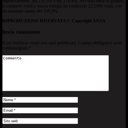
rispettivamente, del 231,5% e del 218,9%. Nel solo mese di giugno,
il comparto retail a nuova energia ha totalizzato 223.000 unità, con
un aumento annuo del 169,9%.
RIPRODUZIONE RISERVATA © Copyright ANSA
Invia commento
Il tuo indirizzo email non sarà pubblicato.
I campi obbligatori sono
contrassegnati
*