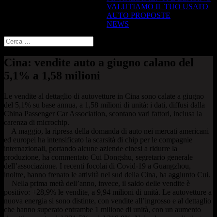
VALUTIAMO IL TUO USATO
AUTO PROPOSTE
NEWS
Cina: vendite auto a giugno calano del
5,1% a 1,58 milioni
Le vendite al dettaglio di autovetture in Cina sono calate a giugno
del 5,1% su base annua, a 1,58 milioni di unità: i dati, diffusi dalla
China Passenger Car Association, scontano vari fattori, inclusa la
carenza di microchip.
A maggio, la ripresa della domanda di auto nei mercati americani
ed europei ha intensificato la scarsità di chip per le compagnie
internazionali, portando alcune aziende cinesi a ridurre la
produzione, ha commentato Cui Dongshu, segretario generale
dell’associazione. I recenti focolai di Covid-19 a Guangzhou,
inoltre, hanno frenato le attività nel sud della Cina, ha aggiunto Cui.
Nella prima metà dell’anno, invece, il saldo delle vendite è
positivo: +28,9% le vendite, a 9,94 milioni di unità. Le autovetture a
nuova energia si sono distinte, con vendite all’ingrosso e al dettaglio
che hanno superato entrambe 1 milione di unità, con un aumento