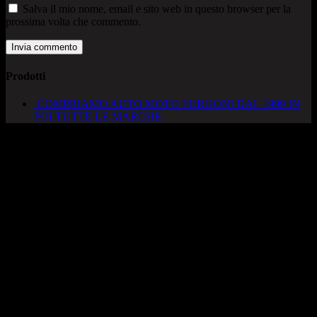
Salva il mio nome, email e sito web in questo browser per la
prossima volta che commento.
Prodotti
COMPRIAMO AUTO MOTO FURGONI DAL 1999 IN
POI TUTTE LE MARCHE
AUTOCADONEGHE S.A.S
Via Strada del Santo, 125/126
35010 Cadoneghe – PD
Tel. 049 8870348
Lucio 328 2657999
Francesco 328 0645778
info@autocadoneghe.it
www.autocadeneghe.it