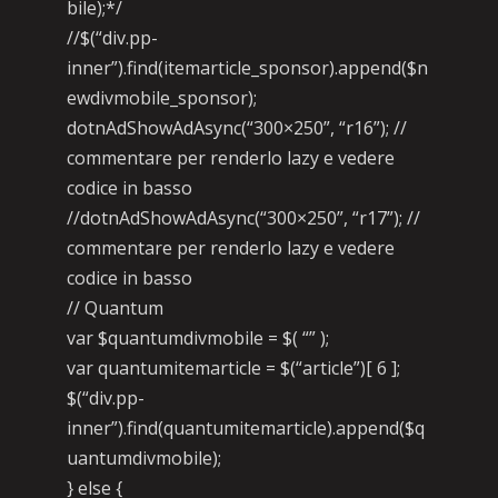
bile);*/
//$(“div.pp-
inner”).find(itemarticle_sponsor).append($n
ewdivmobile_sponsor);
dotnAdShowAdAsync(“300×250”, “r16”); //
commentare per renderlo lazy e vedere
codice in basso
//dotnAdShowAdAsync(“300×250”, “r17”); //
commentare per renderlo lazy e vedere
codice in basso
// Quantum
var $quantumdivmobile = $( “” );
var quantumitemarticle = $(“article”)[ 6 ];
$(“div.pp-
inner”).find(quantumitemarticle).append($q
uantumdivmobile);
} else {