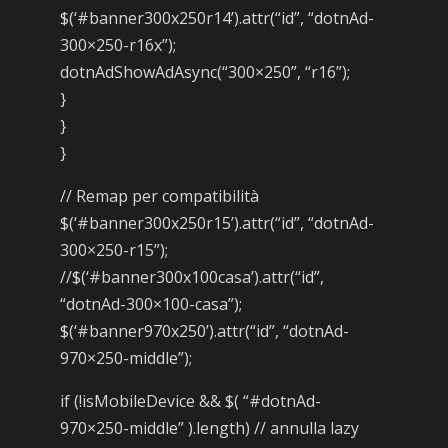
$(‘#banner300x250r14’).attr(“id”, “dotnAd-
300×250-r16x”);
dotnAdShowAdAsync(“300×250”, “r16”);
}
}
}
// Remap per compatibilità
$(‘#banner300x250r15’).attr(“id”, “dotnAd-
300×250-r15”);
//$(‘#banner300x100casa’).attr(“id”,
“dotnAd-300×100-casa”);
$(‘#banner970x250’).attr(“id”, “dotnAd-
970×250-middle”);
if (!isMobileDevice && $( “#dotnAd-
970×250-middle” ).length) // annulla lazy