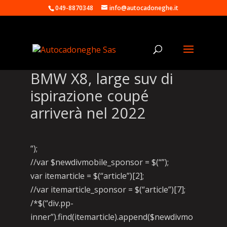
049-8870348
info@autocadoneghe.it
BMW X8, large suv di
ispirazione coupé
arriverà nel 2022
“);
//var $newdivmobile_sponsor = $(“”);
var itemarticle = $(“article”)[2];
//var itemarticle_sponsor = $(“article”)[7];
/*$(“div.pp-
inner”).find(itemarticle).append($newdivmo