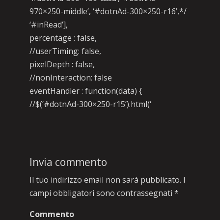
970×250-middle’, ‘#dotnAd-300×250-r16’,*/
‘#inRead’],
percentage : false,
//userTiming: false,
pixelDepth : false,
//nonInteraction: false
eventHandler : function(data) {
//$(‘#dotnAd-300×250-r15’).html(‘
Invia commento
Il tuo indirizzo email non sarà pubblicato.
I
campi obbligatori sono contrassegnati
*
Commento