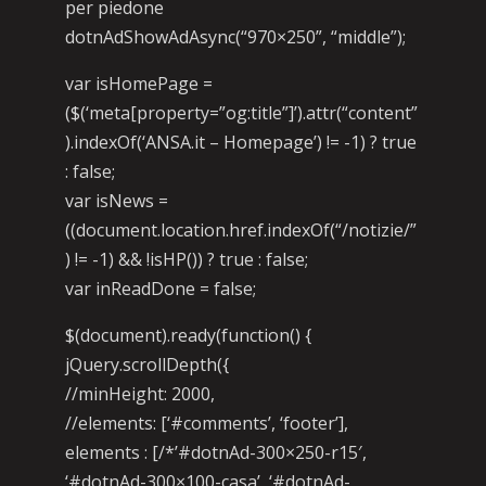
per piedone
dotnAdShowAdAsync(“970×250”, “middle”);
var isHomePage =
($(‘meta[property=”og:title”]’).attr(“content”
).indexOf(‘ANSA.it – Homepage’) != -1) ? true
: false;
var isNews =
((document.location.href.indexOf(“/notizie/”
) != -1) && !isHP()) ? true : false;
var inReadDone = false;
$(document).ready(function() {
jQuery.scrollDepth({
//minHeight: 2000,
//elements: [‘#comments’, ‘footer’],
elements : [/*’#dotnAd-300×250-r15′,
‘#dotnAd-300×100-casa’, ‘#dotnAd-