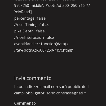
970×250-middle’, ‘#dotnAd-300×250-r16’,*/
‘#inRead’],
percentage : false,
//userTiming: false,
pixelDepth : false,
//nonInteraction: false
eventHandler : function(data) {
//$(‘#dotnAd-300×250-r15’).html(‘
Invia commento
Il tuo indirizzo email non sarà pubblicato.
I
campi obbligatori sono contrassegnati
*
Commento