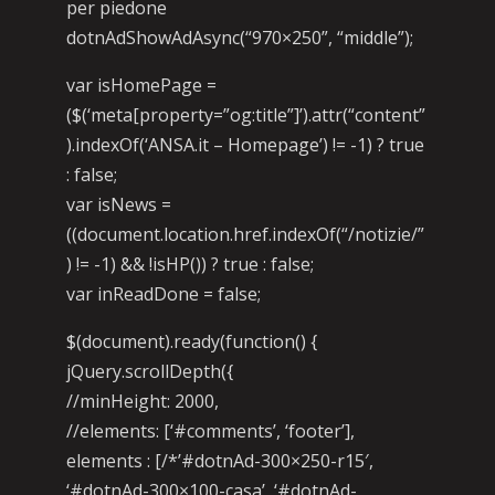
per piedone
dotnAdShowAdAsync(“970×250”, “middle”);
var isHomePage =
($(‘meta[property=”og:title”]’).attr(“content”
).indexOf(‘ANSA.it – Homepage’) != -1) ? true
: false;
var isNews =
((document.location.href.indexOf(“/notizie/”
) != -1) && !isHP()) ? true : false;
var inReadDone = false;
$(document).ready(function() {
jQuery.scrollDepth({
//minHeight: 2000,
//elements: [‘#comments’, ‘footer’],
elements : [/*’#dotnAd-300×250-r15′,
‘#dotnAd-300×100-casa’, ‘#dotnAd-