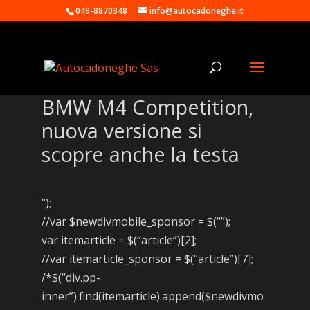
049-8870348
info@autocadoneghe.it
BMW M4 Competition,
nuova versione si
scopre anche la testa
“);
//var $newdivmobile_sponsor = $(“”);
var itemarticle = $(“article”)[2];
//var itemarticle_sponsor = $(“article”)[7];
/*$(“div.pp-
inner”).find(itemarticle).append($newdivmo