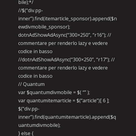
bile);*/
//$(“div.pp-
inner”).find(itemarticle_sponsor).append($n
ewdivmobile_sponsor);
dotnAdShowAdAsync(“300×250”, “r16”); //
commentare per renderlo lazy e vedere
codice in basso
//dotnAdShowAdAsync(“300×250”, “r17”); //
commentare per renderlo lazy e vedere
codice in basso
// Quantum
var $quantumdivmobile = $( “” );
var quantumitemarticle = $(“article”)[ 6 ];
$(“div.pp-
inner”).find(quantumitemarticle).append($q
uantumdivmobile);
} else {