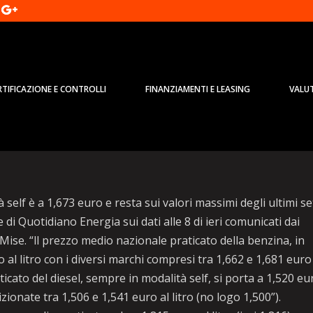
RTIFICAZIONE E CONTROLLI
FINANZIAMENTI E LEASING
VALU
nergia, prezzo medio self a 1,673
 self è a 1,673 euro e resta sui valori massimi degli ultimi se
di Quotidiano Energia sui dati alle 8 di ieri comunicati dai
Mise. “ll prezzo medio nazionale praticato della benzina, in
o al litro con i diversi marchi compresi tra 1,662 e 1,681 euro
ticato del diesel, sempre in modalità self, si porta a 1,520 eu
izionate tra 1,506 e 1,541 euro al litro (no logo 1,500”).