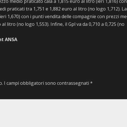
zo medio praticato cala a 1,815 euro al litro (ieri 1,816) con 
i praticati tra 1,751 e 1,882 euro al litro (no logo 1,712). La
 (ieri 1,670) con i punti vendita delle compagnie con prezzi me
al litro (no logo 1,553). Infine, il Gpl va da 0,710 a 0,725 (no
ht ANSA
o.
I campi obbligatori sono contrassegnati
*