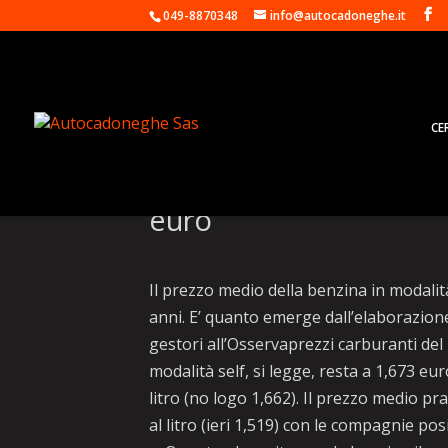
049-8870348
info@autocadoneghe.it
CE
Benzina: Quotidiano e
euro
Il prezzo medio della benzina in modalità
anni. E’ quanto emerge dall’elaborazione 
gestori all’Osservaprezzi carburanti del 
modalità self, si legge, resta a 1,673 eur
litro (no logo 1,662). Il prezzo medio pra
al litro (ieri 1,519) con le compagnie pos