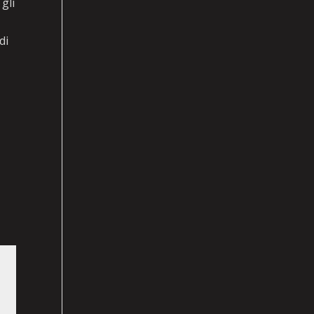
gli
di