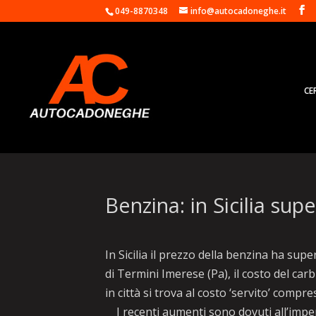
049-8870348
info@autocadoneghe.it
CE
Benzina: in Sicilia super
In Sicilia il prezzo della benzina ha supe
di Termini Imerese (Pa), il costo del car
in città si trova al costo ‘servito’ compre
I recenti aumenti sono dovuti all’impen