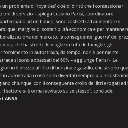
un problema di ‘royalties’ cioè di diritti che i concessionari
azioni di servizio – spiega Luciano Parisi, coordinatore
he partecipano ad un bando, sono costretti ad aumentare il
arsi quel margine di sostenibilità economica e per mantenere
 liberalizzazione del mercato, la conseguente ‘guerra’ dei prez
mica, che ha stretto le maglie in tutte le famiglie, gli
rifornimento in autostrada, da tempo, non è per niente
ostrada si sono abbassati del 60% – aggiunge Parisi -. Le
iorno il prezzo al litro di benzina e gasolio, che si sono qua
e in autostrada i costi sono diventati sempre più insostenibili
ano chiunque, con il conseguente crollo dei litri erogati ed 
. Il settore si è ormai avvitato su se stesso”, conclude.
ht ANSA