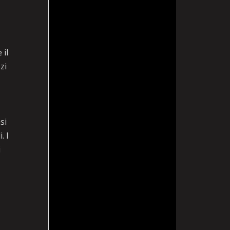
 il
zi
si
. I
i