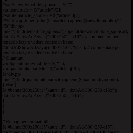
//var $newdivmobile_sponsor = $(“”);
var itemarticle = $(“article”)[2];
//var itemarticle_sponsor = $(“article”)[7];
/*$(“div.pp-inner”).find(itemarticle).append($newdivmobile);*/
//$(“div.pp-
inner”).find(itemarticle_sponsor).append($newdivmobile_sponsor);
dotnAdShowAdAsync(“300×250”, “r16”); // commentare per
renderlo lazy e vedere codice in basso
//dotnAdShowAdAsync(“300×250”, “r17”); // commentare per
renderlo lazy e vedere codice in basso
// Quantum
var $quantumdivmobile = $( “” );
var quantumitemarticle = $(“article”)[ 6 ];
$(“div.pp-
inner”).find(quantumitemarticle).append($quantumdivmobile);
} else {
$(‘#banner300x250r14’).attr(“id”, “dotnAd-300×250-r16x”);
dotnAdShowAdAsync(“300×250”, “r16”);
}
}
}
// Remap per compatibilità
$(‘#banner300x250r15’).attr(“id”, “dotnAd-300×250-r15”);
//$(‘#banner300x100casa’).attr(“id”, “dotnAd-300×100-casa”);