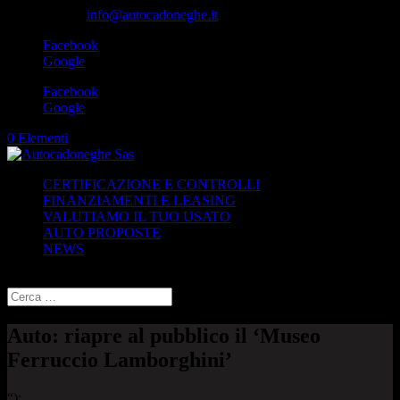
049-8870348
info@autocadoneghe.it
Facebook
Google
Facebook
Google
0 Elementi
CERTIFICAZIONE E CONTROLLI
FINANZIAMENTI E LEASING
VALUTIAMO IL TUO USATO
AUTO PROPOSTE
NEWS
Seleziona una pagina
Auto: riapre al pubblico il ‘Museo
Ferruccio Lamborghini’
“);