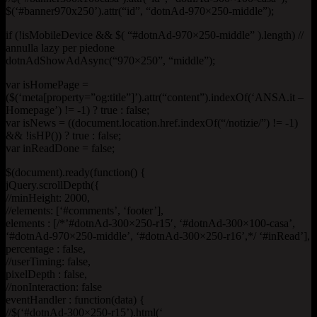
$(‘#banner970x250’).attr(“id”, “dotnAd-970×250-middle”);
if (!isMobileDevice && $( “#dotnAd-970×250-middle” ).length) //
annulla lazy per piedone
dotnAdShowAdAsync(“970×250”, “middle”);
var isHomePage =
($(‘meta[property=”og:title”]’).attr(“content”).indexOf(‘ANSA.it –
Homepage’) != -1) ? true : false;
var isNews = ((document.location.href.indexOf(“/notizie/”) != -1)
&& !isHP()) ? true : false;
var inReadDone = false;
$(document).ready(function() {
jQuery.scrollDepth({
//minHeight: 2000,
//elements: [‘#comments’, ‘footer’],
elements : [/*’#dotnAd-300×250-r15′, ‘#dotnAd-300×100-casa’,
‘#dotnAd-970×250-middle’, ‘#dotnAd-300×250-r16’,*/ ‘#inRead’],
percentage : false,
//userTiming: false,
pixelDepth : false,
//nonInteraction: false
eventHandler : function(data) {
//$(‘#dotnAd-300×250-r15’).html(‘