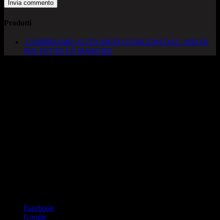
Prodotti
COMPRIAMO AUTO MOTO FURGONI DAL 1999 IN
POI TUTTE LE MARCHE
AUTOCADONEGHE S.A.S
Via Strada del Santo, 125/126
35010 Cadoneghe – PD
Tel. 049 8870348
Lucio 328 2657999
Francesco 328 0645778
info@autocadoneghe.it
www.autocadeneghe.it
Facebook
Google