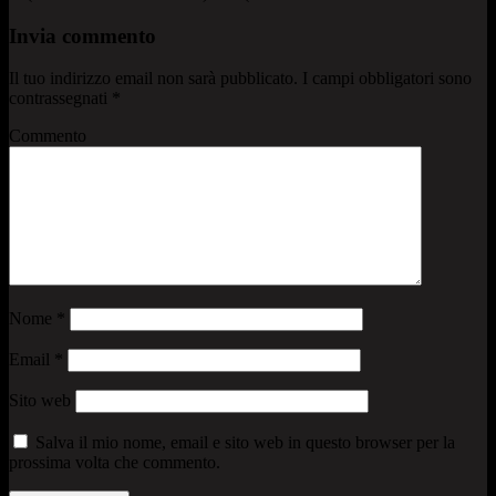
Invia commento
Il tuo indirizzo email non sarà pubblicato.
I campi obbligatori sono
contrassegnati
*
Commento
Nome
*
Email
*
Sito web
Salva il mio nome, email e sito web in questo browser per la
prossima volta che commento.