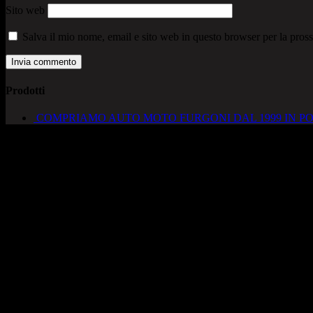
Sito web
Salva il mio nome, email e sito web in questo browser per la pro
Prodotti
COMPRIAMO AUTO MOTO FURGONI DAL 1999 IN PO
AUTOCADONEGHE S.A.S
Via Strada del Santo, 125/126
35010 Cadoneghe – PD
Tel. 049 8870348
Lucio 328 2657999
Francesco 328 0645778
info@autocadoneghe.it
www.autocadeneghe.it