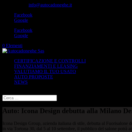
049-8870348
info@autocadoneghe.it
Facebook
Google
Facebook
Google
0 Elementi
CERTIFICAZIONE E CONTROLLI
FINANZIAMENTI E LEASING
VALUTIAMO IL TUO USATO
AUTO PROPOSTE
NEWS
Seleziona una pagina
Auto: Icona Design debutta alla Milano D
Icona Design Group, azienda italiana di stile, debutta al Fuorisalone
in via Tortona 30, dal 5 al 10 settembre, il pubblico del salone potrà 