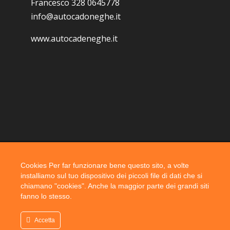
Francesco 328 0645778
info@autocadoneghe.it
www.autocadeneghe.it
Cookies Per far funzionare bene questo sito, a volte
Coyright 2019 @ autocadoneghe s.a.s.
installiamo sul tuo dispositivo dei piccoli file di dati che si
chiamano "cookies". Anche la maggior parte dei grandi siti
fanno lo stesso.
Accetta