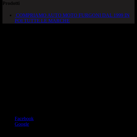
Prodotti
COMPRIAMO AUTO MOTO FURGONI DAL 1999 IN
POI TUTTE LE MARCHE
AUTOCADONEGHE S.A.S
Via Strada del Santo, 125/126
35010 Cadoneghe – PD
Tel. 049 8870348
Lucio 328 2657999
Francesco 328 0645778
info@autocadoneghe.it
www.autocadeneghe.it
Facebook
Google
Coyright 2019 @ autocadoneghe s.a.s.