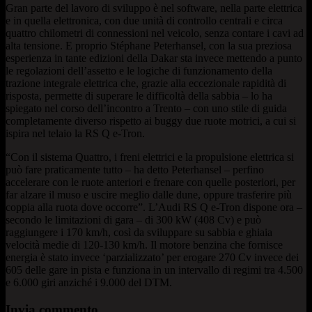
Gran parte del lavoro di sviluppo è nel software, nella parte elettrica
e in quella elettronica, con due unità di controllo centrali e circa
quattro chilometri di connessioni nel veicolo, senza contare i cavi ad
alta tensione. E proprio Stéphane Peterhansel, con la sua preziosa
esperienza in tante edizioni della Dakar sta invece mettendo a punto
le regolazioni dell’assetto e le logiche di funzionamento della
trazione integrale elettrica che, grazie alla eccezionale rapidità di
risposta, permette di superare le difficoltà della sabbia – lo ha
spiegato nel corso dell’incontro a Trento – con uno stile di guida
completamente diverso rispetto ai buggy due ruote motrici, a cui si
ispira nel telaio la RS Q e-Tron.
“Con il sistema Quattro, i freni elettrici e la propulsione elettrica si
può fare praticamente tutto – ha detto Peterhansel – perfino
accelerare con le ruote anteriori e frenare con quelle posteriori, per
far alzare il muso e uscire meglio dalle dune, oppure trasferire più
coppia alla ruota dove occorre”. L’Audi RS Q e-Tron dispone ora –
secondo le limitazioni di gara – di 300 kW (408 Cv) e può
raggiungere i 170 km/h, così da sviluppare su sabbia e ghiaia
velocità medie di 120-130 km/h. Il motore benzina che fornisce
energia è stato invece ‘parzializzato’ per erogare 270 Cv invece dei
605 delle gare in pista e funziona in un intervallo di regimi tra 4.500
e 6.000 giri anziché i 9.000 del DTM.
Invia commento