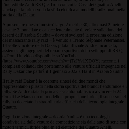
l’incredibile Audi RS Q e-Tron con cui la Casa dei Quattro Anelli
lancia per la prima volta la sfida elettrica ai modelli tradizionali nella
storia della Dakar.
A presentare questo ‘mostro’ largo 2 metri e 30, alto quasi 2 metri e
pesante 2 tonnellate e capace letteralmente di volare sulle dune dei
deserti dell’Arabia Saudita – dove si svolgerà la prossima edizione
del massacrante rally raid – è venuto a Trento Stéphane Peterhansel,
14 volte vincitore della Dakar, pilota ufficiale Audi e incaricato,
assieme agli ingegneri del reparto sportivo, dello sviluppo di RS Q
e-Tron. Un video disponibile su YouTube
(https://www.youtube.com/watch?v=jTzJYv1XDOY) racconta i
complessi collaudi che porteranno alle vetture ufficiali impegnate nel
Rally Dakar che partirà il 1 gennaio 2022 a Ha’il in Arabia Saudita.
Il rally raid Dakar è la coerente sintesi dei due mondi che
rappresentano i pilastri nella storia sportiva del brand: l’endurance e i
rally. Se Audi è stata la prima Casa automobilistica a vincere la 24
Ore di Le Mans con un modello a propulsione ibrida, il successo nel
rally ha decretato la straordinaria efficacia della tecnologia integrale
Quattro.
Oggi la trazione integrale – ricorda Audi – è una tecnologia
condivisa sia dalle vetture da competizione sia dalle auto di serie con
motori termici, ibride plug-in ed elettriche dei Quattro Anelli.