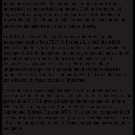
Schierandosi al via della Dakar, una delle ultime grandi sfide
motoristiche e ingegneristiche al mondo, Audi può attingere ad
ampio spettro al proprio know-how sportivo e resta fedele alla
propria filosofia di sviluppare nelle competizioni le tecnologie più
innovative da trasferire alle future vetture di serie.
Audi RS Q e-Tron è dotata di tre powertrain derivati dalla
monoposto Audi e-Tron FE07 di Formula E, e cioè due MGU
(Motor Generator Unit) – in corrispondenza di ciascun assale – si
occupano di fornire la trazione, mentre una terza unità agisce quale
generatore per contribuire alla ricarica della batteria ad alto
voltaggio, essenzialmente in frenata. Per poter conciliare la
lunghezza delle tappe con l’impossibilità di effettuare ricariche
rapide nel deserto, Audi ha scelto per la RS Q e-Tron della Dakar
una soluzione di ‘range extender’ imbarcato.
L’accumulatore viene costantemente rifornito durante la marcia
grazie all’azione di un generatore a benzina derivato dal performante
quattro cilindri TFSI turbo a iniezione diretta derivato dal motore
delle Audi che gareggiavano fino al 2020 nel campionato
Campionato Tedesco Turismo DTM. Ciascuno dei componenti del
sistema propulsivo ha bisogno del proprio raffreddamento, e si arriva
a 6 se s’includono l’intercooler e l’aria condizionata per guidatore e
navigatore.