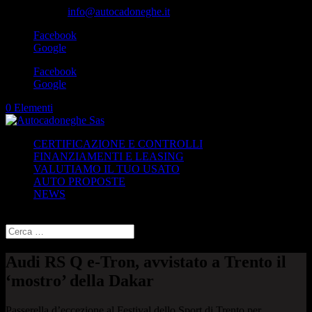
049-8870348
info@autocadoneghe.it
Facebook
Google
Facebook
Google
0 Elementi
CERTIFICAZIONE E CONTROLLI
FINANZIAMENTI E LEASING
VALUTIAMO IL TUO USATO
AUTO PROPOSTE
NEWS
Seleziona una pagina
Audi RS Q e-Tron, avvistato a Trento il
‘mostro’ della Dakar
Passerella d’eccezione al Festival dello Sport di Trento per