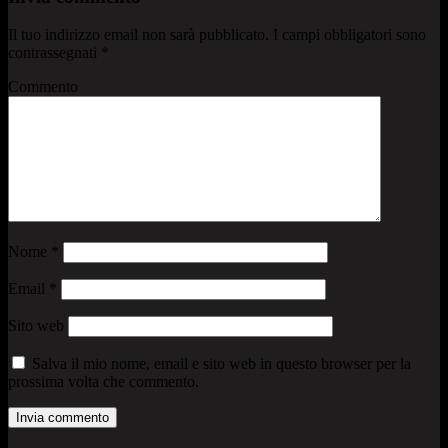
Il tuo indirizzo email non sarà pubblicato.
I campi obbligatori sono
contrassegnati
*
Commento
Nome
*
Email
*
Sito web
Salva il mio nome, email e sito web in questo browser per la
prossima volta che commento.