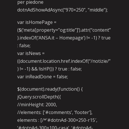
per piedone
dotnAdShowAdAsync(“970×250”, “middle”);
var isHomePage =
($(‘meta[property=”og:title”]’).attr(“content”
).indexOf(‘ANSA.it – Homepage’) != -1) ? true
: false;
var isNews =
((document.location.href.indexOf(“/notizie/”
) != -1) && !isHP()) ? true : false;
var inReadDone = false;
$(document).ready(function() {
jQuery.scrollDepth({
//minHeight: 2000,
//elements: [‘#comments’, ‘footer’],
elements : [/*’#dotnAd-300×250-r15′,
‘#dotnAd-300×100-casa’, ‘#dotnAd-