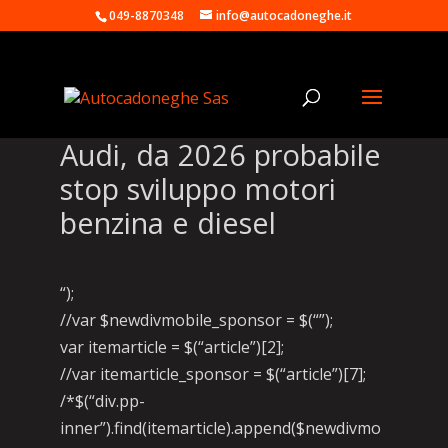
049-8870348
info@autocadoneghe.it
Audi, da 2026 probabile
stop sviluppo motori
benzina e diesel
“);
//var $newdivmobile_sponsor = $(“”);
var itemarticle = $(“article”)[2];
//var itemarticle_sponsor = $(“article”)[7];
/*$(“div.pp-
inner”).find(itemarticle).append($newdivmo