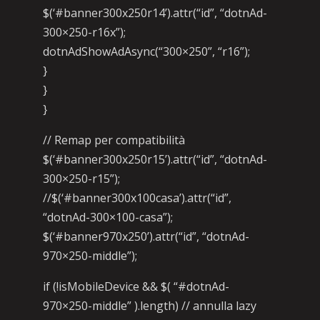
$(‘#banner300x250r14’).attr(“id”, “dotnAd-
300×250-r16x”);
dotnAdShowAdAsync(“300×250”, “r16”);
}
}
}
// Remap per compatibilità
$(‘#banner300x250r15’).attr(“id”, “dotnAd-
300×250-r15”);
//$(‘#banner300x100casa’).attr(“id”,
“dotnAd-300×100-casa”);
$(‘#banner970x250’).attr(“id”, “dotnAd-
970×250-middle”);
if (!isMobileDevice && $( “#dotnAd-
970×250-middle” ).length) // annulla lazy