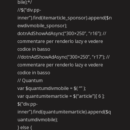
bile);*/
//$(“div.pp-
inner”).find(itemarticle_sponsor).append($n
ewdivmobile_sponsor);
dotnAdShowAdAsync(“300×250”, “r16”); //
commentare per renderlo lazy e vedere
codice in basso
//dotnAdShowAdAsync(“300×250”, “r17”); //
commentare per renderlo lazy e vedere
codice in basso
// Quantum
var $quantumdivmobile = $( “” );
var quantumitemarticle = $(“article”)[ 6 ];
$(“div.pp-
inner”).find(quantumitemarticle).append($q
uantumdivmobile);
} else {