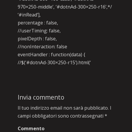
970×250-middle’, ‘#dotnAd-300×250-r16’,*/
‘#inRead’],
percentage : false,
//userTiming: false,
pixelDepth : false,
//nonInteraction: false
eventHandler : function(data) {
//$(‘#dotnAd-300×250-r15’).html(‘
Invia commento
Il tuo indirizzo email non sarà pubblicato.
I
campi obbligatori sono contrassegnati
*
Commento