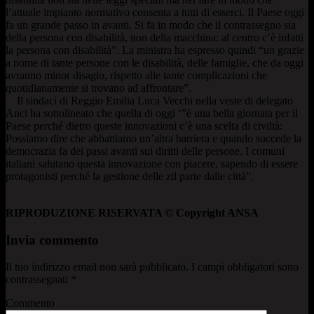
l’attuale impianto normativo consenta a tutti di esserci. Il Paese oggi
fa un grande passo in avanti. Si fa in modo che il contrassegno sia
della persona con disabilità, non della macchina: al centro c’è infatti
la persona con disabilità”. La ministra ha espresso quindi “un grazie
a nome di tante persone con le disabilità, delle famiglie, che da oggi
avranno minor disagio, rispetto alle tante complicazioni che
quotidianamente si trovano ad affrontare”.
Il sindaci di Reggio Emilia Luca Vecchi nella veste di delegato
Anci ha sottolineato che quella di oggi ‘”è una bella giornata per il
Paese perché dietro queste innovazioni c’è una scelta di civiltà:
Possiamo dire che abbattiamo un’altra barriera e quando succede la
democrazia fa dei passi avanti sui diritti delle persone. I comuni
italiani salutano questa innovazione con piacere, sapendo di essere
protagonisti perché la gestione delle ztl parte dalle città”.
RIPRODUZIONE RISERVATA © Copyright ANSA
Invia commento
Il tuo indirizzo email non sarà pubblicato.
I campi obbligatori sono
contrassegnati
*
Commento