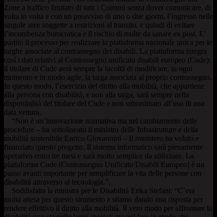
Zone a traffico limitato di tutti i Comuni senza dover comunicare, di
volta in volta e con un preavviso di uno o due giorni, l’ingresso nelle
singole aree soggette a restrizioni al transito, e quindi di evitare
l’incombenza burocratica e il rischio di multe da sanare ex post. E’
partito il processo per realizzare la piattaforma nazionale unica per le
targhe associate al contrassegno dei disabili. La piattaforma integra
così i dati relativi al Contrassegno unificato disabili europeo (Cude):
il titolare di Cude avrà sempre la facoltà di modificare, in ogni
momento e in modo agile, la targa associata al proprio contrassegno.
In questo modo, l’esercizio del diritto alla mobilità, che appartiene
alla persona con disabilità, e non alla targa, sarà sempre nella
disponibilità del titolare del Cude e non subordinato all’uso di una
data vettura.
“Non è un’innovazione normativa ma nel cambiamento delle
procedure – ha sottolineato il ministro delle Infrastrutture e della
mobilità sostenibile Enrico Giovannini – Il ministero ha voluto e
finanziato questo progetto. Il sistema informatico sarà pienamente
operativo entro tre mesi e sarà molto semplice da utilizzare. La
piattaforma Cude (Contrassegno Unificato Disabili Europeo) è un
passo avanti importante per semplificare la vita delle persone con
disabilità attraverso al tecnologia.”.
Soddisfatta la ministra per le Disabilità Erika Stefani: “C’era
molta attesa per questo strumento e stiamo dando una risposta per
rendere effettivo il diritto alla mobilità. Il vero modo per affrontare la
disabilità non sta nelle leggi speciali ma nel fare in modo che