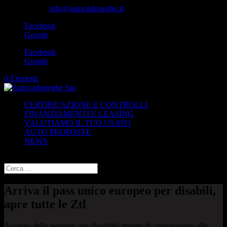
049-8870348
info@autocadoneghe.it
Facebook
Google
Facebook
Google
0 Elementi
CERTIFICAZIONE E CONTROLLI
FINANZIAMENTI E LEASING
VALUTIAMO IL TUO USATO
AUTO PROPOSTE
NEWS
Seleziona una pagina
Arriva il pass unico europeo per disabili,
apre tutte le Ztl
Accesso delle persone con disabilità munite di contrassegno alle