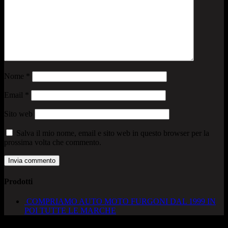
Nome
*
Email
*
Sito web
Salva il mio nome, email e sito web in questo browser per la
prossima volta che commento.
Prodotti
COMPRIAMO AUTO MOTO FURGONI DAL 1999 IN
POI TUTTE LE MARCHE