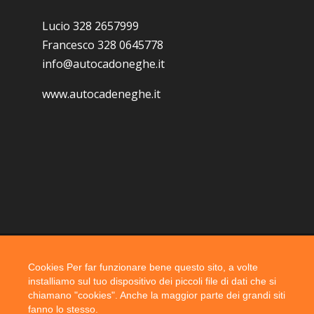
Lucio 328 2657999
Francesco 328 0645778
info@autocadoneghe.it
www.autocadeneghe.it
Cookies Per far funzionare bene questo sito, a volte
Coyright 2019 @ autocadoneghe s.a.s.
installiamo sul tuo dispositivo dei piccoli file di dati che si
chiamano "cookies". Anche la maggior parte dei grandi siti
fanno lo stesso.