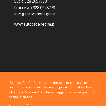
Lucio 328 2657999
Francesco 328 0645778
info@autocadoneghe.it
www.autocadeneghe.it
Cookies Per far funzionare bene questo sito, a volte
Coyright 2019 @ autocadoneghe s.a.s.
installiamo sul tuo dispositivo dei piccoli file di dati che si
chiamano "cookies". Anche la maggior parte dei grandi siti
fanno lo stesso.