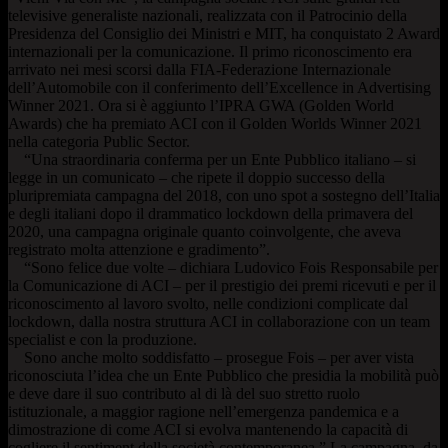
televisive generaliste nazionali, realizzata con il Patrocinio della
Presidenza del Consiglio dei Ministri e MIT, ha conquistato 2 Award
internazionali per la comunicazione. Il primo riconoscimento era
arrivato nei mesi scorsi dalla FIA-Federazione Internazionale
dell’Automobile con il conferimento dell’Excellence in Advertising
Winner 2021. Ora si è aggiunto l’IPRA GWA (Golden World
Awards) che ha premiato ACI con il Golden Worlds Winner 2021
nella categoria Public Sector.
“Una straordinaria conferma per un Ente Pubblico italiano – si
legge in un comunicato – che ripete il doppio successo della
pluripremiata campagna del 2018, con uno spot a sostegno dell’Italia
e degli italiani dopo il drammatico lockdown della primavera del
2020, una campagna originale quanto coinvolgente, che aveva
registrato molta attenzione e gradimento”.
“Sono felice due volte – dichiara Ludovico Fois Responsabile per
la Comunicazione di ACI – per il prestigio dei premi ricevuti e per il
riconoscimento al lavoro svolto, nelle condizioni complicate dal
lockdown, dalla nostra struttura ACI in collaborazione con un team
specialist e con la produzione.
Sono anche molto soddisfatto – prosegue Fois – per aver vista
riconosciuta l’idea che un Ente Pubblico che presidia la mobilità può
e deve dare il suo contributo al di là del suo stretto ruolo
istituzionale, a maggior ragione nell’emergenza pandemica e a
dimostrazione di come ACI si evolva mantenendo la capacità di
cogliere il sentiment della società contemporanea.” La campagna, da