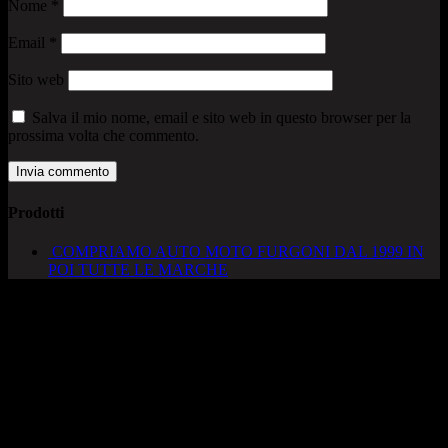
Nome
*
Email
*
Sito web
Salva il mio nome, email e sito web in questo browser per la
prossima volta che commento.
Prodotti
COMPRIAMO AUTO MOTO FURGONI DAL 1999 IN
POI TUTTE LE MARCHE
AUTOCADONEGHE S.A.S
Via Strada del Santo, 125/126
35010 Cadoneghe – PD
Tel. 049 8870348
Lucio 328 2657999
Francesco 328 0645778