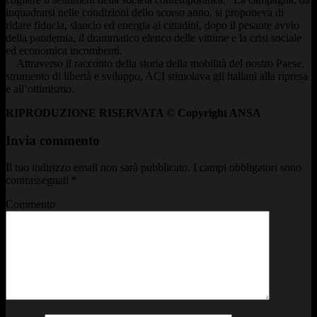
inquadrarsi nelle condizioni dello scorso anno, si proponeva di
ridare fiducia, slancio ed energia ai cittadini, dopo il pesante avvio
della pandemia, il drammatico elenco delle vittime e la crisi sociale
ed economica incombenti.
Attraverso il racconto della storia della mobilità del nostro Paese,
strumento di libertà e sviluppo, ACI stimolava gli italiani alla ripresa
e all’ottimismo.
RIPRODUZIONE RISERVATA © Copyright ANSA
Invia commento
Il tuo indirizzo email non sarà pubblicato.
I campi obbligatori sono
contrassegnati
*
Commento