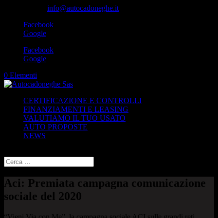
049-8870348
info@autocadoneghe.it
Facebook
Google
Facebook
Google
0 Elementi
CERTIFICAZIONE E CONTROLLI
FINANZIAMENTI E LEASING
VALUTIAMO IL TUO USATO
AUTO PROPOSTE
NEWS
Seleziona una pagina
Aci: Premiata campagna comunicazione
sociale del 2020
“Vieni Via con Me”, la campagna sociale ACI sulle grandi reti