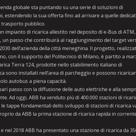
nda globale sta puntando su una serie di soluzioni di
ni, estendendo la sua offerta fino ad arrivare a quelle dedica
di trasporto pubblico.
 impianto di ricarica allestito nel deposito di e-Bus di ATM,
e, un passo che contribuirà al raggiungimento del target ver
 2030 dell’azienda della città meneghina. Il progetto, realizza
no, con il supporto del Politecnico di Milano, è partito a ma
carica Terra 124, prodotte nello stabilimento italiano di
rica sono installati nell’area di parcheggio e possono ricarica
lo autobus a piena capacità.
pari passo con la diffusione delle auto elettriche e alla semp
nte. Ad oggi, ABB ha venduto più di 400.000 stazioni di ricari
ra le tappe fondamentali dello sviluppo di stazioni di ricarica v
roprio da ABB la prima stazione di ricarica rapida in corrent
 nel 2018 ABB ha presentato una stazione di ricarica da 35