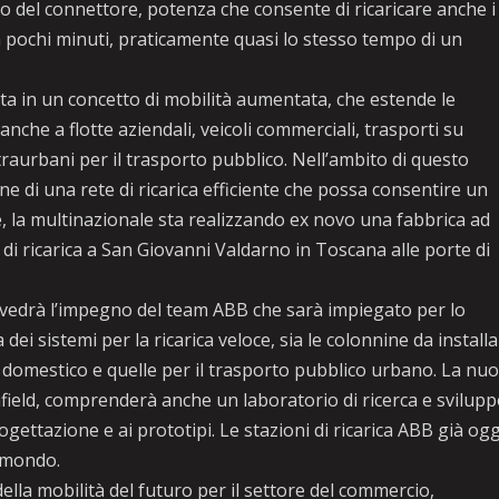
o del connettore, potenza che consente di ricaricare anche i
in pochi minuti, praticamente quasi lo stesso tempo di un
ta in un concetto di mobilità aumentata, che estende le
anche a flotte aziendali, veicoli commerciali, trasporti su
raurbani per il trasporto pubblico. Nell’ambito di questo
e di una rete di ricarica efficiente che possa consentire un
te, la multinazionale sta realizzando ex novo una fabbrica ad
 di ricarica a San Giovanni Valdarno in Toscana alle porte di
 vedrà l’impegno del team ABB che sarà impiegato per lo
ei sistemi per la ricarica veloce, sia le colonnine da install
o domestico e quelle per il trasporto pubblico urbano. La nu
ield, comprenderà anche un laboratorio di ricerca e svilup
ogettazione e ai prototipi. Le stazioni di ricarica ABB già ogg
l mondo.
ella mobilità del futuro per il settore del commercio,