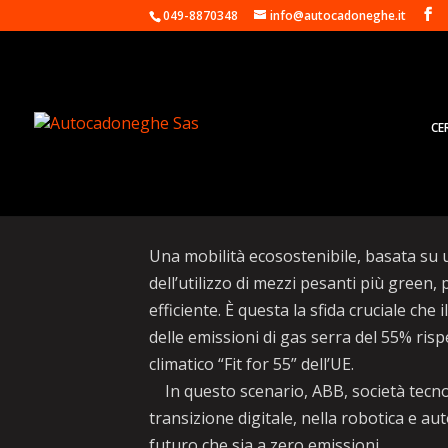
049-8870348
info@autocadoneghe.it
CE
ABB al centro dell’evol
Una mobilità ecosostenibile, basata su u
dell’utilizzo di mezzi pesanti più green,
efficiente. È questa la sfida cruciale c
delle emissioni di gas serra del 55% risp
climatico “Fit for 55” dell’UE.
In questo scenario, ABB, società tecnolo
transizione digitale, nella robotica e au
futuro che sia a zero emissioni.