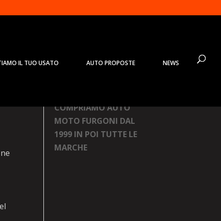
TIAMO IL TUO USATO
AUTO PROPOSTE
NEWS
ia
Prodotti
COMPRIAMO AUTO
MOTO FURGONI DAL
1999 IN POI TUTTE LE
MARCHE
one
el