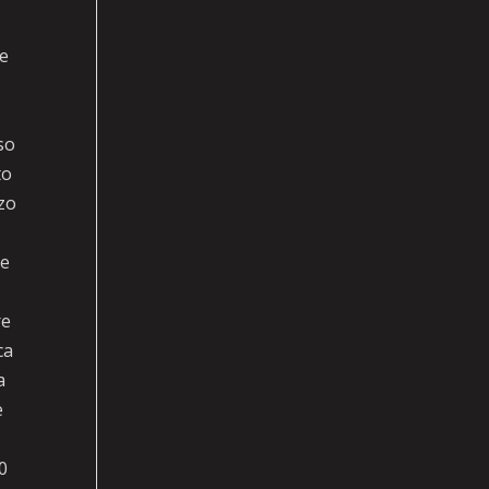
te
so
to
rzo
re
re
ca
a
e
0