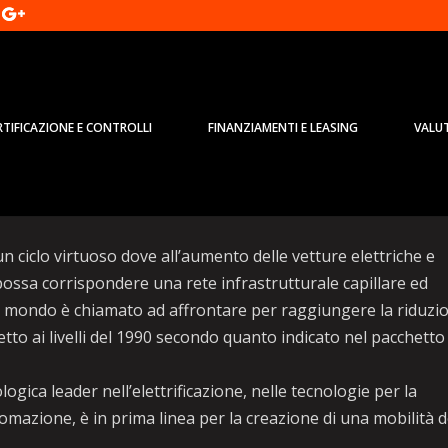
RTIFICAZIONE E CONTROLLI
FINANZIAMENTI E LEASING
VALU
uzione mobilità sostenibile in Ital
n ciclo virtuoso dove all’aumento delle vetture elettriche e
 possa corrispondere una rete infrastrutturale capillare ed
he il mondo è chiamato ad affrontare per raggiungere la riduzi
etto ai livelli del 1990 secondo quanto indicato nel pacchetto
gica leader nell’elettrificazione, nelle tecnologie per la
tomazione, è in prima linea per la creazione di una mobilità d