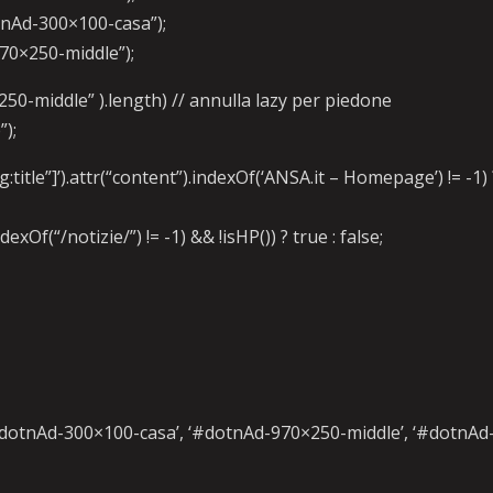
otnAd-300×100-casa”);
970×250-middle”);
50-middle” ).length) // annulla lazy per piedone
);
itle”]’).attr(“content”).indexOf(‘ANSA.it – Homepage’) != -1) 
xOf(“/notizie/”) != -1) && !isHP()) ? true : false;
#dotnAd-300×100-casa’, ‘#dotnAd-970×250-middle’, ‘#dotnAd