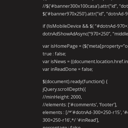
//$(‘#banner300x100casa’).attr(“id”, “d
$(‘#banner970x250’).attr(“id”, “dotnAd-
if (!isMobileDevice && $( “#dotnAd-970×2
dotnAdShowAdAsync(“970×250”, “middle”
var isHomePage = ($(‘meta[property=”og:t
true : false;
var isNews = ((document.location.href.inde
var inReadDone = false;
$(document).ready(function() {
jQuery.scrollDepth({
//minHeight: 2000,
//elements: [‘#comments’, ‘footer’],
elements : [/*’#dotnAd-300×250-r15′, ‘
300×250-r16’,*/ ‘#inRead’],
percentage : false,