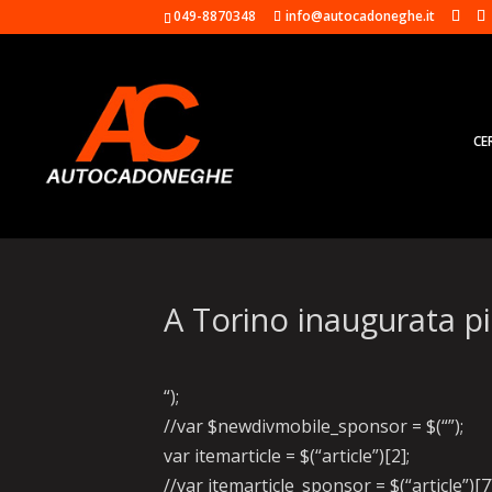
049-8870348
info@autocadoneghe.it
CE
A Torino inaugurata pi
“);
//var $newdivmobile_sponsor = $(“”);
var itemarticle = $(“article”)[2];
//var itemarticle_sponsor = $(“article”)[7