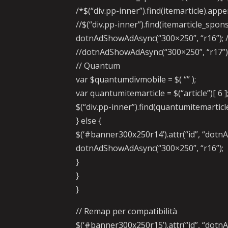
/*$(“div.pp-inner”).find(itemarticle).ap
//$(“div.pp-inner”).find(itemarticle_sp
dotnAdShowAdAsync(“300×250”, “r16”); /
//dotnAdShowAdAsync(“300×250”, “r17”);
// Quantum
var $quantumdivmobile = $( “” );
var quantumitemarticle = $(“article”)[ 6 ]
$(“div.pp-inner”).find(quantumitemarti
} else {
$(‘#banner300x250r14’).attr(“id”, “dotn
dotnAdShowAdAsync(“300×250”, “r16”);
}
}
}
// Remap per compatibilità
$(‘#banner300x250r15’).attr(“id”, “dotn