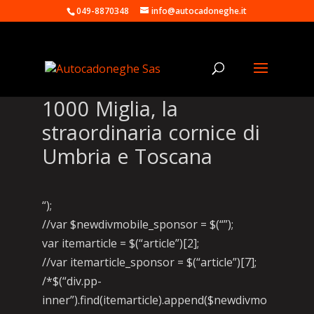
049-8870348
info@autocadoneghe.it
1000 Miglia, la
straordinaria cornice di
Umbria e Toscana
“);
//var $newdivmobile_sponsor = $(“”);
var itemarticle = $(“article”)[2];
//var itemarticle_sponsor = $(“article”)[7];
/*$(“div.pp-
inner”).find(itemarticle).append($newdivmo