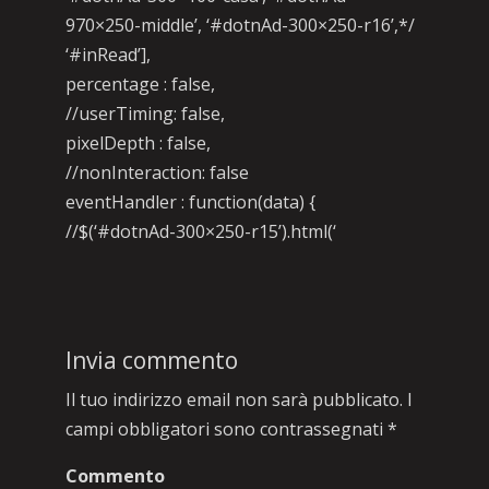
970×250-middle’, ‘#dotnAd-300×250-r16’,*/
‘#inRead’],
percentage : false,
//userTiming: false,
pixelDepth : false,
//nonInteraction: false
eventHandler : function(data) {
//$(‘#dotnAd-300×250-r15’).html(‘
Invia commento
Il tuo indirizzo email non sarà pubblicato.
I
campi obbligatori sono contrassegnati
*
Commento