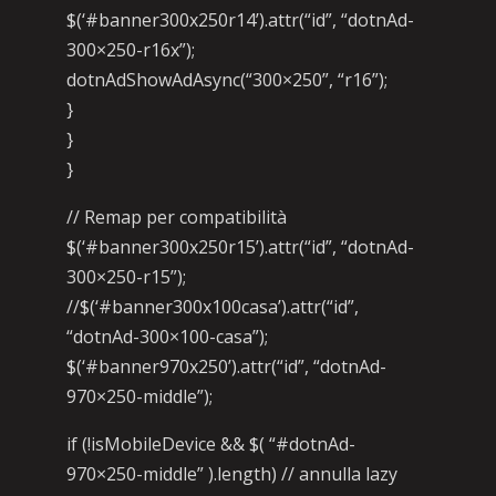
$(‘#banner300x250r14’).attr(“id”, “dotnAd-
300×250-r16x”);
dotnAdShowAdAsync(“300×250”, “r16”);
}
}
}
// Remap per compatibilità
$(‘#banner300x250r15’).attr(“id”, “dotnAd-
300×250-r15”);
//$(‘#banner300x100casa’).attr(“id”,
“dotnAd-300×100-casa”);
$(‘#banner970x250’).attr(“id”, “dotnAd-
970×250-middle”);
if (!isMobileDevice && $( “#dotnAd-
970×250-middle” ).length) // annulla lazy