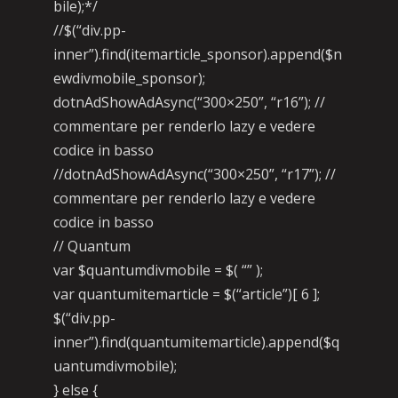
bile);*/
//$(“div.pp-
inner”).find(itemarticle_sponsor).append($n
ewdivmobile_sponsor);
dotnAdShowAdAsync(“300×250”, “r16”); //
commentare per renderlo lazy e vedere
codice in basso
//dotnAdShowAdAsync(“300×250”, “r17”); //
commentare per renderlo lazy e vedere
codice in basso
// Quantum
var $quantumdivmobile = $( “” );
var quantumitemarticle = $(“article”)[ 6 ];
$(“div.pp-
inner”).find(quantumitemarticle).append($q
uantumdivmobile);
} else {