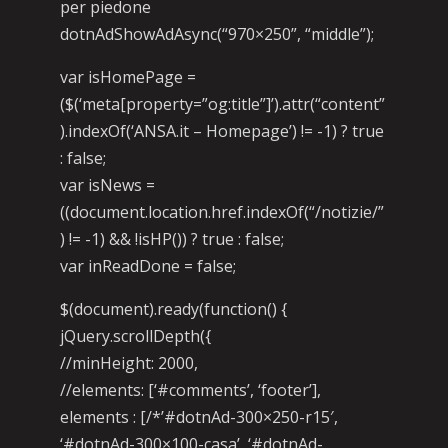
per piedone
dotnAdShowAdAsync(“970×250”, “middle”);
var isHomePage =
($(‘meta[property=”og:title”]’).attr(“content”
).indexOf(‘ANSA.it – Homepage’) != -1) ? true
: false;
var isNews =
((document.location.href.indexOf(“/notizie/”
) != -1) && !isHP()) ? true : false;
var inReadDone = false;
$(document).ready(function() {
jQuery.scrollDepth({
//minHeight: 2000,
//elements: [‘#comments’, ‘footer’],
elements : [/*’#dotnAd-300×250-r15′,
‘#dotnAd-300×100-casa’, ‘#dotnAd-