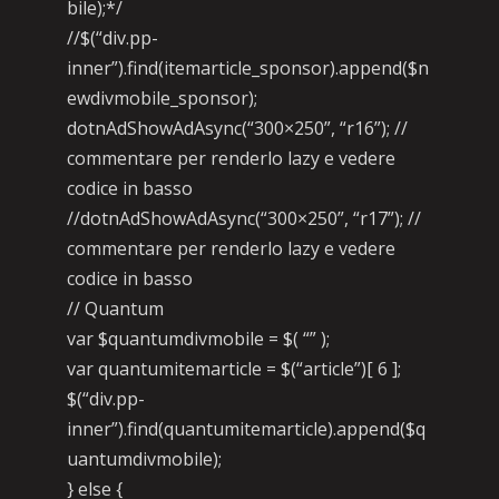
bile);*/
//$(“div.pp-
inner”).find(itemarticle_sponsor).append($n
ewdivmobile_sponsor);
dotnAdShowAdAsync(“300×250”, “r16”); //
commentare per renderlo lazy e vedere
codice in basso
//dotnAdShowAdAsync(“300×250”, “r17”); //
commentare per renderlo lazy e vedere
codice in basso
// Quantum
var $quantumdivmobile = $( “” );
var quantumitemarticle = $(“article”)[ 6 ];
$(“div.pp-
inner”).find(quantumitemarticle).append($q
uantumdivmobile);
} else {