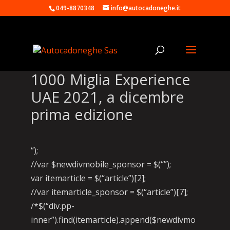
049-8870348
info@autocadoneghe.it
1000 Miglia Experience
UAE 2021, a dicembre
prima edizione
“);
//var $newdivmobile_sponsor = $(“”);
var itemarticle = $(“article”)[2];
//var itemarticle_sponsor = $(“article”)[7];
/*$(“div.pp-
inner”).find(itemarticle).append($newdivmo