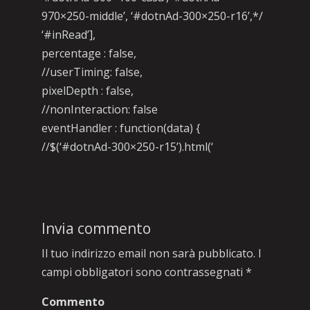
970×250-middle’, ‘#dotnAd-300×250-r16’,*/
‘#inRead’],
percentage : false,
//userTiming: false,
pixelDepth : false,
//nonInteraction: false
eventHandler : function(data) {
//$(‘#dotnAd-300×250-r15’).html(‘
Invia commento
Il tuo indirizzo email non sarà pubblicato.
I
campi obbligatori sono contrassegnati
*
Commento