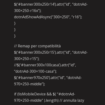
$(‘#banner300x250r14’).attr(“id”, “dotnAd-
300×250-r16x”);
dotnAdShowAdAsync(“300×250”, “r16”);
}
}
}
// Remap per compatibilità
$(‘#banner300x250r15’).attr(“id”, “dotnAd-
300×250-r15”);
//$(‘#banner300x100casa’).attr(“id”,
“dotnAd-300×100-casa”);
$(‘#banner970x250’).attr(“id”, “dotnAd-
970×250-middle”);
if (!isMobileDevice && $( “#dotnAd-
970×250-middle” ).length) // annulla lazy