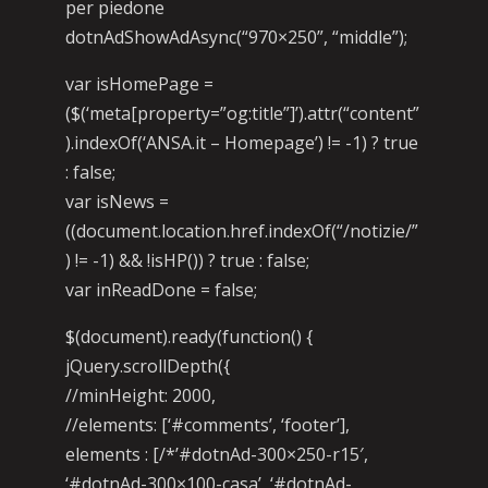
per piedone
dotnAdShowAdAsync(“970×250”, “middle”);
var isHomePage =
($(‘meta[property=”og:title”]’).attr(“content”
).indexOf(‘ANSA.it – Homepage’) != -1) ? true
: false;
var isNews =
((document.location.href.indexOf(“/notizie/”
) != -1) && !isHP()) ? true : false;
var inReadDone = false;
$(document).ready(function() {
jQuery.scrollDepth({
//minHeight: 2000,
//elements: [‘#comments’, ‘footer’],
elements : [/*’#dotnAd-300×250-r15′,
‘#dotnAd-300×100-casa’, ‘#dotnAd-