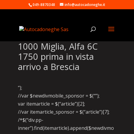
049-8870348
info@autocadoneghe.it
1000 Miglia, Alfa 6C
1750 prima in vista
arrivo a Brescia
“);
//var $newdivmobile_sponsor = $(“”);
var itemarticle = $(“article”)[2];
//var itemarticle_sponsor = $(“article”)[7];
/*$(“div.pp-
inner”).find(itemarticle).append($newdivmo