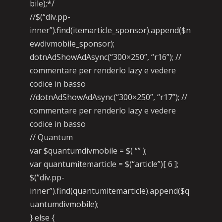
bile);*/
//$(“div.pp-
inner”).find(itemarticle_sponsor).append($n
ewdivmobile_sponsor);
dotnAdShowAdAsync(“300×250”, “r16”); //
commentare per renderlo lazy e vedere
codice in basso
//dotnAdShowAdAsync(“300×250”, “r17”); //
commentare per renderlo lazy e vedere
codice in basso
// Quantum
var $quantumdivmobile = $( “” );
var quantumitemarticle = $(“article”)[ 6 ];
$(“div.pp-
inner”).find(quantumitemarticle).append($q
uantumdivmobile);
} else {