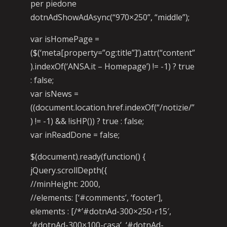
per piedone
dotnAdShowAdAsync(“970×250”, “middle”);
var isHomePage =
($(‘meta[property=”og:title”]’).attr(“content”
).indexOf(‘ANSA.it – Homepage’) != -1) ? true
: false;
var isNews =
((document.location.href.indexOf(“/notizie/”
) != -1) && !isHP()) ? true : false;
var inReadDone = false;
$(document).ready(function() {
jQuery.scrollDepth({
//minHeight: 2000,
//elements: [‘#comments’, ‘footer’],
elements : [/*’#dotnAd-300×250-r15′,
‘#dotnAd-300×100-casa’, ‘#dotnAd-