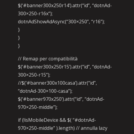
$(‘#banner300x250r14’).attr(“id”, “dotnAd-
300×250-r16x”);
dotnAdShowAdAsync(“300×250”, “r16”);
}
}
}
// Remap per compatibilità
$(‘#banner300x250r15’).attr(“id”, “dotnAd-
300×250-r15”);
//$(‘#banner300x100casa’).attr(“id”,
“dotnAd-300×100-casa”);
$(‘#banner970x250’).attr(“id”, “dotnAd-
970×250-middle”);
if (!isMobileDevice && $( “#dotnAd-
970×250-middle” ).length) // annulla lazy