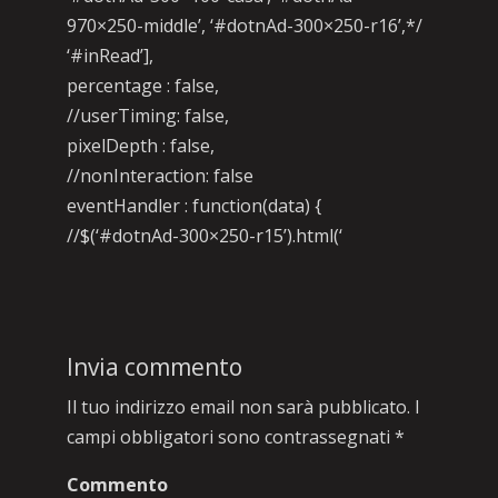
970×250-middle’, ‘#dotnAd-300×250-r16’,*/
‘#inRead’],
percentage : false,
//userTiming: false,
pixelDepth : false,
//nonInteraction: false
eventHandler : function(data) {
//$(‘#dotnAd-300×250-r15’).html(‘
Invia commento
Il tuo indirizzo email non sarà pubblicato.
I
campi obbligatori sono contrassegnati
*
Commento