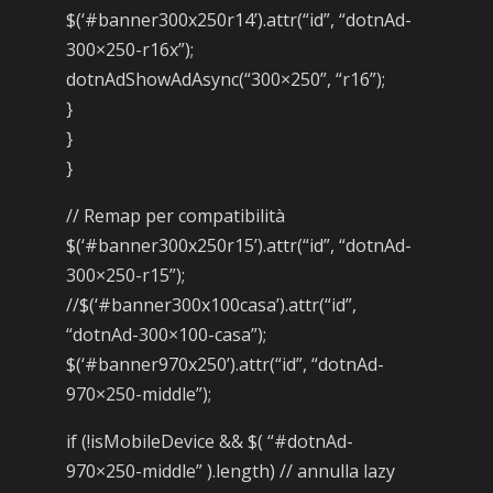
$(‘#banner300x250r14’).attr(“id”, “dotnAd-
300×250-r16x”);
dotnAdShowAdAsync(“300×250”, “r16”);
}
}
}
// Remap per compatibilità
$(‘#banner300x250r15’).attr(“id”, “dotnAd-
300×250-r15”);
//$(‘#banner300x100casa’).attr(“id”,
“dotnAd-300×100-casa”);
$(‘#banner970x250’).attr(“id”, “dotnAd-
970×250-middle”);
if (!isMobileDevice && $( “#dotnAd-
970×250-middle” ).length) // annulla lazy