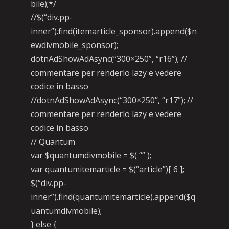
bile);*/
//$(“div.pp-
inner”).find(itemarticle_sponsor).append($n
ewdivmobile_sponsor);
dotnAdShowAdAsync(“300×250”, “r16”); //
commentare per renderlo lazy e vedere
codice in basso
//dotnAdShowAdAsync(“300×250”, “r17”); //
commentare per renderlo lazy e vedere
codice in basso
// Quantum
var $quantumdivmobile = $( “” );
var quantumitemarticle = $(“article”)[ 6 ];
$(“div.pp-
inner”).find(quantumitemarticle).append($q
uantumdivmobile);
} else {