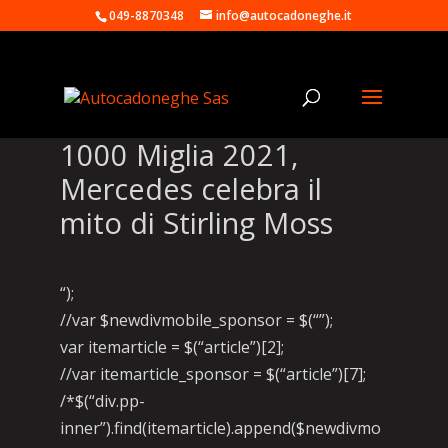
049-8870348
info@autocadoneghe.it
1000 Miglia 2021,
Mercedes celebra il
mito di Stirling Moss
“);
//var $newdivmobile_sponsor = $(“”);
var itemarticle = $(“article”)[2];
//var itemarticle_sponsor = $(“article”)[7];
/*$(“div.pp-
inner”).find(itemarticle).append($newdivmo