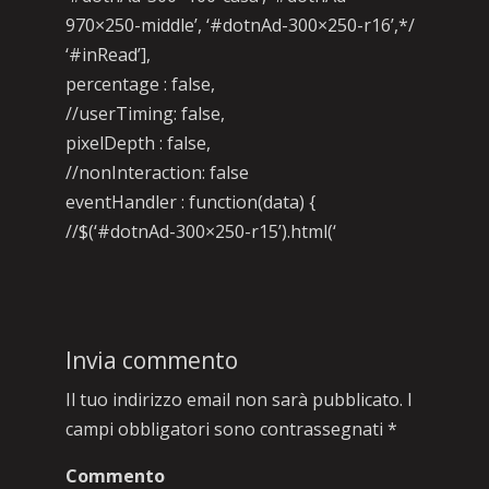
970×250-middle’, ‘#dotnAd-300×250-r16’,*/
‘#inRead’],
percentage : false,
//userTiming: false,
pixelDepth : false,
//nonInteraction: false
eventHandler : function(data) {
//$(‘#dotnAd-300×250-r15’).html(‘
Invia commento
Il tuo indirizzo email non sarà pubblicato.
I
campi obbligatori sono contrassegnati
*
Commento