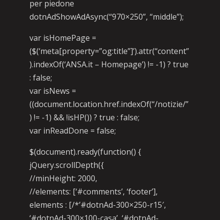
per piedone
dotnAdShowAdAsync(“970×250”, “middle”);
var isHomePage =
($(‘meta[property=”og:title”]’).attr(“content”
).indexOf(‘ANSA.it – Homepage’) != -1) ? true
: false;
var isNews =
((document.location.href.indexOf(“/notizie/”
) != -1) && !isHP()) ? true : false;
var inReadDone = false;
$(document).ready(function() {
jQuery.scrollDepth({
//minHeight: 2000,
//elements: [‘#comments’, ‘footer’],
elements : [/*’#dotnAd-300×250-r15′,
‘#dotnAd-300×100-casa’, ‘#dotnAd-