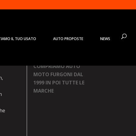
TIAMO IL TUO USATO
AUTO PROPOSTE
NEWS
Prodotti
COMPRIAMO AUTO
MOTO FURGONI DAL
n,
1999 IN POI TUTTE LE
MARCHE
n
che