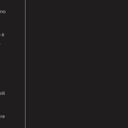
ono
o è
io.
ili
ore