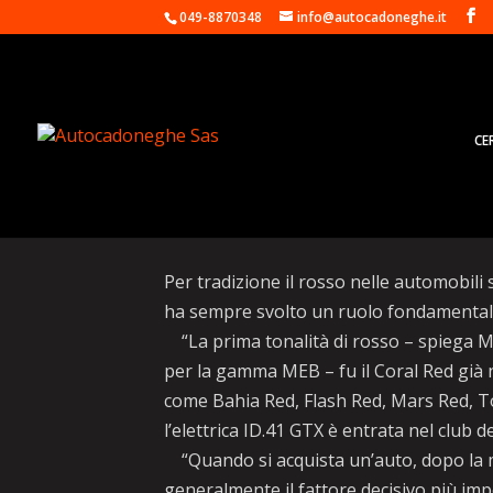
049-8870348
info@autocadoneghe.it
CE
Volkswagen ID.4 GTX, n
Per tradizione il rosso nelle automobili s
ha sempre svolto un ruolo fondamentale n
“La prima tonalità di rosso – spiega M
per la gamma MEB – fu il Coral Red già n
come Bahia Red, Flash Red, Mars Red, To
l’elettrica ID.41 GTX è entrata nel club d
“Quando si acquista un’auto, dopo la ma
generalmente il fattore decisivo più impo