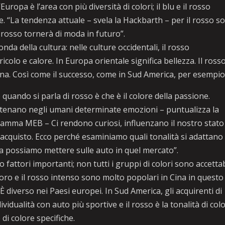
uropa è l’area con più diversità di colori; il blu e il rosso
. “La tendenza attuale – svela la Hackbarth – per il rosso s
 rosso tornerà di moda in futuro”.
a della cultura: nelle culture occidentali, il rosso
olo e calore. In Europa orientale significa bellezza. Il ross
 Cina. Così come il successo, come in Sud America, per esemp
quando si parla di rosso è che è il colore della passione.
catenano negli umani determinate emozioni – puntualizza la
amma MEB – Ci rendono curiosi, influenzano il nostro stato
i acquisto. Ecco perché esaminiamo quali tonalità si adattano
a possiamo mettere sulle auto in quel mercato”.
fattori importanti; non tutti i gruppi di colori sono accettab
 l’oro e il rosso intenso sono molto popolari in Cina in questo
 diverso nei Paesi europei. In Sud America, gli acquirenti di
vidualità con auto più sportive e il rosso è la tonalità di col
di colore specifiche.