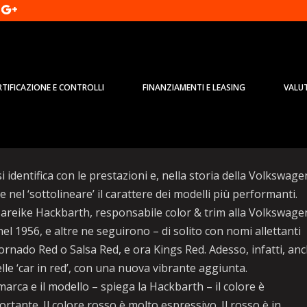
RTIFICAZIONE E CONTROLLI
FINANZIAMENTI E LEASING
VALU
uova affascinante ‘auto in rosso’
i identifica con le prestazioni e, nella storia della Volkswage
el ‘sottolineare’ il carattere dei modelli più performanti.
areike Hackbarth, responsabile color & trim alla Volkswage
el 1956, e altre ne seguirono – di solito con nomi allettanti
rnado Red o Salsa Red, e ora Kings Red. Adesso, infatti, an
elle ‘car in red’, con una nuova vibrante aggiunta.
rca e il modello – spiega la Hackbarth – il colore è
rtante. Il colore rosso è molto espressivo. Il rosso è in