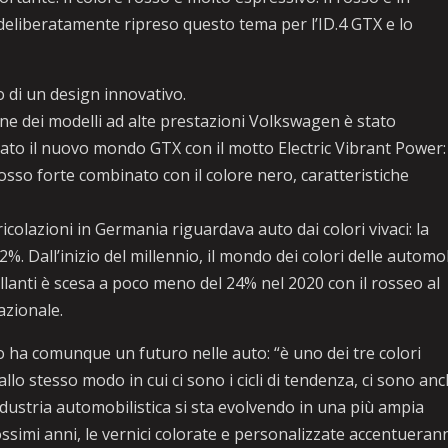
liberatamente ripreso questo tema per l’ID.4 GTX e lo
 di un design innovativo.
e dei modelli ad alte prestazioni Volkswagen è stato
ato il nuovo mondo GTX con il motto Electric Vibrant Power:
sso forte combinato con il colore nero, caratteristiche
colazioni in Germania riguardava auto dai colori vivaci: la
%. Dall’inizio del millennio, il mondo dei colori delle automob
rillanti è scesa a poco meno del 24% nel 2020 con il rosseo al
azionale.
ha comunque un futuro nelle auto: “è uno dei tre colori
lo stesso modo in cui ci sono i cicli di tendenza, ci sono an
’industria automobilistica si sta evolvendo in una più ampia
ssimi anni, le vernici colorate e personalizzate accentueran