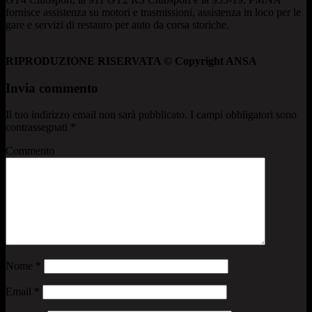
fornisce assistenza su motori e trasmissioni, assistenza in loco per le
gare e servizi di restauro per auto da corsa storiche.
RIPRODUZIONE RISERVATA © Copyright ANSA
Invia commento
Il tuo indirizzo email non sarà pubblicato.
I campi obbligatori sono
contrassegnati
*
Commento
Nome
*
Email
*