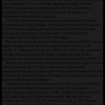
come presidente e Ceo di Porsche Motorsport North America
(PMNA) interamente controllata da Porsche AG. Holzmeyer
assumerà il ruolo nel gennaio 2022 in modo da gestire con
Armbruster una transizione graduale.
“Il Nord America è sempre stato molto importante per Porsche –
ha commentato Fritz Enzinger, vice president Porsche Motorsport –
e avere la persona giusta per supervisionare il nostro più grande
mercato del motorsport è fondamentale”, ha affermato Fritz
Enzinger, Vice President, Porsche Motorsport.
Nato in Germania 41 anni fa, Holzmeyer arriva in PMNA con un
ampio background di sport motoristici, vendite e servizi post-
vendita. E’ entrato in Porsche nel 2004 e nel 2019 è stato promosso
manager per motorsport sales region America & Asia Pacific,
posizione che ora lascerà per assumere le responsabilità di PMNA.
Holzmeyer conosce bene il mercato nordamericano grazie alla sua
attuale posizione in cui è stato responsabile delle vendite
internazionali di auto da corsa, dello sviluppo del business delle auto
da corsa e in qualità di Product Manager per la gamma di modelli di
auto da corsa Porsche Clubsport.
Fondata nel 1985 Porsche Motorsport North America (PMNA) –
che ha sede nel Porsche Experience Center di Los Angeles – è
l’unico fornitore autorizzato per vendita, fornitura ricambi e servizi
negli Stati Uniti e in Canada relativamente alle auto da corsa
Porsche, tra cui la 911 GT3 R, la 911 GT3 Cup, la 718 Cayman
GT4 Clubsport, la 911 GT2 RS Clubsport e la 935-19. PMNA