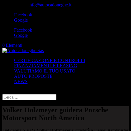
049-8870348
info@autocadoneghe.it
Facebook
Google
Facebook
Google
0 Elementi
CERTIFICAZIONE E CONTROLLI
FINANZIAMENTI E LEASING
VALUTIAMO IL TUO USATO
AUTO PROPOSTE
NEWS
Seleziona una pagina
Volker Holzmeyer guiderà Porsche
Motorsport North America
Dal gennaio 2022 Volker Holzmeyer succederà a Daniel Armbruster