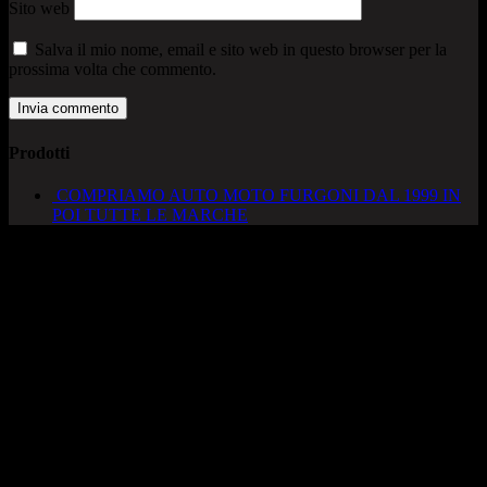
Sito web
Salva il mio nome, email e sito web in questo browser per la
prossima volta che commento.
Prodotti
COMPRIAMO AUTO MOTO FURGONI DAL 1999 IN
POI TUTTE LE MARCHE
AUTOCADONEGHE S.A.S
Via Strada del Santo, 125/126
35010 Cadoneghe – PD
Tel. 049 8870348
Lucio 328 2657999
Francesco 328 0645778
info@autocadoneghe.it
www.autocadeneghe.it