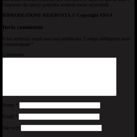
l’aumento dei prezzi potrebbe renderli meno accessibili.
RIPRODUZIONE RISERVATA © Copyright ANSA
Invia commento
Il tuo indirizzo email non sarà pubblicato.
I campi obbligatori sono
contrassegnati
*
Commento
Nome
*
Email
*
Sito web