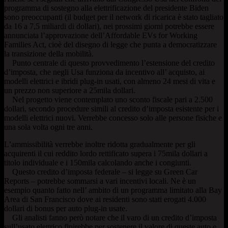
programma di sostegno alla elettrificazione del presidente Biden
sono preoccupanti (il budget per il network di ricarica è stato tagliato
da 16 a 7,5 miliardi di dollari), nei prossimi giorni potrebbe essere
annunciata l’approvazione dell’Affordable EVs for Working
Families Act, cioè del disegno di legge che punta a democratizzare
la transizione della mobilità.
Punto centrale di questo provvedimento l’estensione del credito
d’imposta, che negli Usa funziona da incentivo all’ acquisto, ai
modelli elettrici e ibridi plug-in usati, con almeno 24 mesi di vita e
un prezzo non superiore a 25mila dollari.
Nel progetto viene contemplato uno sconto fiscale pari a 2.500
dollari, secondo procedure simili al credito d’imposta esistente per i
modelli elettrici nuovi. Verrebbe concesso solo alle persone fisiche e
una sola volta ogni tre anni.
L’ammissibilità verrebbe inoltre ridotta gradualmente per gli
acquirenti il cui reddito lordo rettificato supera i 75mila dollari a
titolo individuale e i 150mila calcolando anche i congiunti.
Questo credito d’imposta federale – si legge su Green Car
Reports – potrebbe sommarsi a vari incentivi locali. Ne è un
esempio quanto fatto nell’ ambito di un programma limitato alla Bay
Area di San Francisco dove ai residenti sono stati erogati 4.000
dollari di bonus per auto plug-in usate.
Gli analisti fanno però notare che il varo di un credito d’imposta
sull’usato elettrico finirebbe per sostenere il valore di queste auto e