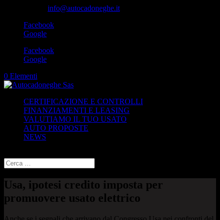
049-8870348
info@autocadoneghe.it
Facebook
Google
Facebook
Google
0 Elementi
CERTIFICAZIONE E CONTROLLI
FINANZIAMENTI E LEASING
VALUTIAMO IL TUO USATO
AUTO PROPOSTE
NEWS
Seleziona una pagina
Usa, ipotesi credito imposta per
promuovere usato elettrico
Anche se i segnali che arrivano dal Congresso Usa nei confronti del