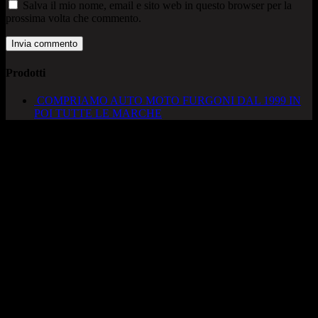
Salva il mio nome, email e sito web in questo browser per la
prossima volta che commento.
Prodotti
COMPRIAMO AUTO MOTO FURGONI DAL 1999 IN
POI TUTTE LE MARCHE
AUTOCADONEGHE S.A.S
Via Strada del Santo, 125/126
35010 Cadoneghe – PD
Tel. 049 8870348
Lucio 328 2657999
Francesco 328 0645778
info@autocadoneghe.it
www.autocadeneghe.it