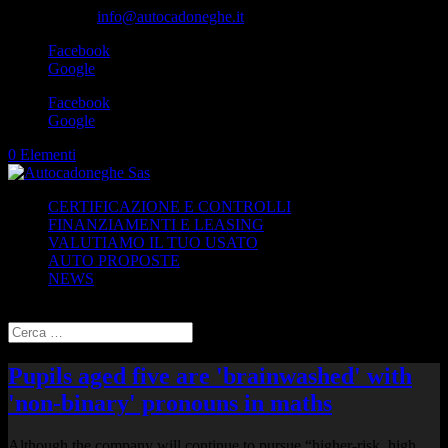
049-8870348
info@autocadoneghe.it
Facebook
Google
Facebook
Google
0 Elementi
CERTIFICAZIONE E CONTROLLI
FINANZIAMENTI E LEASING
VALUTIAMO IL TUO USATO
AUTO PROPOSTE
NEWS
Seleziona una pagina
Pupils aged five are 'brainwashed' with
'non-binary' pronouns in maths
Although the company will continue to pursue “higher-risk, high