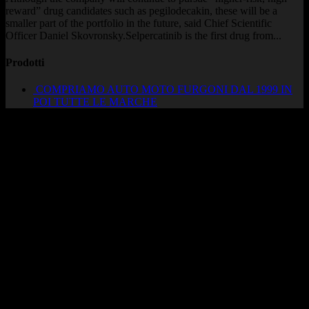
reward” drug candidates such as pegilodecakin, these will be a
smaller part of the portfolio in the future, said Chief Scientific
Officer Daniel Skovronsky.Selpercatinib is the first drug from...
Prodotti
COMPRIAMO AUTO MOTO FURGONI DAL 1999 IN
POI TUTTE LE MARCHE
AUTOCADONEGHE S.A.S
Via Strada del Santo, 125/126
35010 Cadoneghe – PD
Tel. 049 8870348
Lucio 328 2657999
Francesco 328 0645778
info@autocadoneghe.it
www.autocadeneghe.it