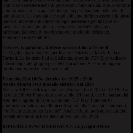
iconici con caratteristiche di prestazioni, funzionalità, stile, comfort e
autonomia elettrica capaci di integrarsi perfettamente nella vita di
ogni giorno. La strategia che oggi abbiamo definito assegna la giusta
quota di investimenti alle tecnologie necessarie per arrivare sul
mercato al momento giusto, facendo sì che Stellantis possa
rafforzare la libertà di movimento nel modo più efficiente,
economico e sostenibile”.
Tavares, Gigafactory batterie sarà in Italia a Termoli
La Gigafactory di batterie per le auto elettriche si farà in Italia a
Termoli. Lo ha detto l’ad di Stellantis, aprendo l’EV Day dedicato
alla strategia del gruppo per l’elettrificazione. A Termoli oggi si
producono motori a benzina e cambi.
Francois, Fiat 100% elettrica tra 2025 e 2030
Anche Abarth avrà modello elettrico dal 2024
Fiat sarà 100% elettrica, almeno in Europa, tra il 2025 e il 2030. Lo
ha detto Olivier Francois, responsabile del brand, che ha parlato dal
tetto del Lingotto di Torino, durante l’EV Day. Francois ha
annunciato quattro modelli piccoli ispirati alla Concept Centoventi,
“‘un’elettrica pura per la gente”. Anche Abarth avrà auto elettriche,
probabilmente sulla base della nuova 500, dal 2024.
RIPRODUZIONE RISERVATA © Copyright ANSA