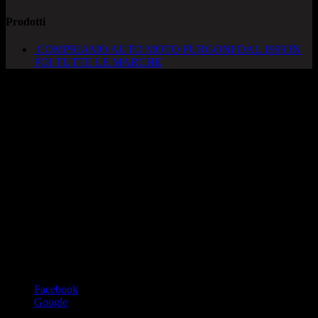
Prodotti
COMPRIAMO AUTO MOTO FURGONI DAL 1999 IN
POI TUTTE LE MARCHE
AUTOCADONEGHE S.A.S
Via Strada del Santo, 125/126
35010 Cadoneghe – PD
Tel. 049 8870348
Lucio 328 2657999
Francesco 328 0645778
info@autocadoneghe.it
www.autocadeneghe.it
Facebook
Google