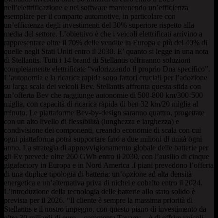
nell’elettrificazione e nel software mantenendo un’efficienza
esemplare per il comparto automotive, in particolare con
un’efficienza degli investimenti del 30% superiore rispetto alla
media del settore. L’obiettivo è che i veicoli elettrificati arrivino a
rappresentare oltre il 70% delle vendite in Europa e più del 40% di
quelle negli Stati Uniti entro il 2030. E’ quanto si legge in una nota
di Stellantis. Tutti i 14 brand di Stellantis offriranno soluzioni
completamente elettrificate “valorizzando il proprio Dna specifico”.
L’autonomia e la ricarica rapida sono fattori cruciali per l’adozione
su larga scala dei veicoli Bev. Stellantis affronta questa sfida con
un’offerta Bev che raggiunge autonomie di 500-800 km/300-500
miglia, con capacità di ricarica rapida di ben 32 km/20 miglia al
minuto. Le piattaforme Bev-by-design saranno quattro, progettate
con un alto livello di flessibilità (lunghezza e larghezza) e
condivisione dei componenti, creando economie di scala con cui
ogni piattaforma potrà supportare fino a due milioni di unità ogni
anno. La strategia di approvvigionamento globale delle batterie per
gli Ev prevede oltre 260 GWh entro il 2030, con l’ausilio di cinque
gigafactory in Europa e in Nord America .I piani prevedono l’offerta
di una duplice tipologia di batteria: un’opzione ad alta densità
energetica e un’alternativa priva di nichel e cobalto entro il 2024.
L’introduzione della tecnologia delle batterie allo stato solido è
prevista per il 2026. “Il cliente è sempre la massima priorità di
Stellantis e il nostro impegno, con questo piano di investimento da
oltre 30 miliardi di euro – commenta Tavares – è di offrire veicoli