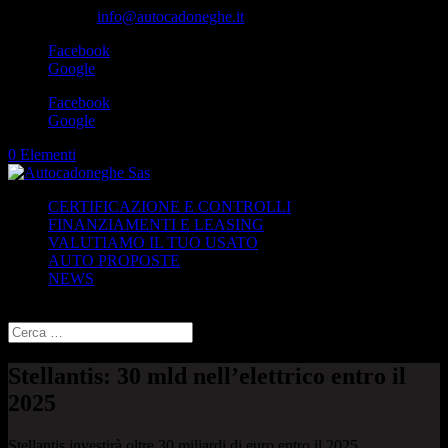
049-8870348
info@autocadoneghe.it
Facebook
Google
Facebook
Google
0 Elementi
CERTIFICAZIONE E CONTROLLI
FINANZIAMENTI E LEASING
VALUTIAMO IL TUO USATO
AUTO PROPOSTE
NEWS
Seleziona una pagina
Stellantis: 30 mld nell’elettrico entro il
2025
Stellantis investirà oltre 30 miliardi di euro entro il 2025