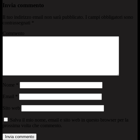
Invia commento
Il tuo indirizzo email non sarà pubblicato.
I campi obbligatori sono
contrassegnati
*
Commento
Nome
*
Email
*
Sito web
Salva il mio nome, email e sito web in questo browser per la
prossima volta che commento.