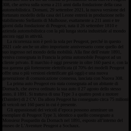
308, che arriva sulla scena a 211 anni dalla fondazione della casa
automobilistica. Domani, 29 settembre 2021, la nuova versione del
fortunato modello della casa del Leone entrerà in produzione nello
stabilimento Stellantis di Mulhouse, esattamente a 211 anni e tre
giorni dalla fondazione di Peugeot, nata il 26 settembre 1810 e
azienda automobilistica con la più lunga storia industriale al mondo
ancora oggi in attività.
La ricorrenza non è però la sola per Peugeot, perché in questo
2021 cade anche un altro importante anniversario come quello del
suo ingresso nel mondo della mobilità. Alla fine dell’estate 1891,
veniva consegnata in Francia la prima automobile Peugeot ad un
cliente privato. Il marchio è oggi presente in oltre 160 paesi e, con la
sua gamma già fortemente elettrificata (il 70% dei modelli Peugeot
offre una o più versioni elettrificate già oggi) e una nuova
generazione di comunicazione connessa, lanciata con Nuova 308.
La prima auto Peugeot era stata consegnata ad un abitante di
Dornach, che aveva ordinato la sua auto il 27 agosto dello stesso
anno, il 1891. Si trattava di una Type 3 a quattro posti a motore
(Daimler) di 2 CV. Da allora Peugeot ha consegnato circa 75 milioni
di veicoli nei 160 paesi in cui è presente.
Gli appassionati dei veicoli d’epoca possono ammirare un
esemplare di Peugeot Type 3, identico a quello consegnato a
Monsieur Poupardin da Dornach nel 1891, esposto all’interno del
museo de L’Aventure Peugeot a Sochaux.