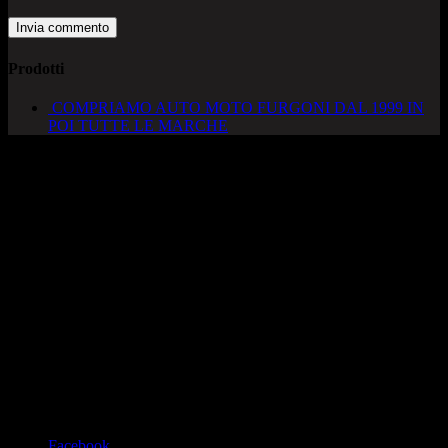
Prodotti
COMPRIAMO AUTO MOTO FURGONI DAL 1999 IN
POI TUTTE LE MARCHE
AUTOCADONEGHE S.A.S
Via Strada del Santo, 125/126
35010 Cadoneghe – PD
Tel. 049 8870348
Lucio 328 2657999
Francesco 328 0645778
info@autocadoneghe.it
www.autocadeneghe.it
Facebook