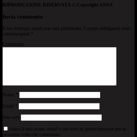
RIPRODUZIONE RISERVATA © Copyright ANSA
Invia commento
Il tuo indirizzo email non sarà pubblicato.
I campi obbligatori sono
contrassegnati
*
Commento
Nome
*
Email
*
Sito web
Salva il mio nome, email e sito web in questo browser per la
prossima volta che commento.