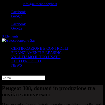
049-8870348
info@autocadoneghe.it
Facebook
Google
Facebook
Google
0 Elementi
CERTIFICAZIONE E CONTROLLI
FINANZIAMENTI E LEASING
VALUTIAMO IL TUO USATO
AUTO PROPOSTE
NEWS
Seleziona una pagina
Peugeot 308, domani in produzione tra
novità e anniversari
Mancano solo 24 ore all’entrata in produzione della nuova Peugeot