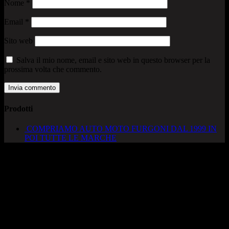
Nome
*
Email
*
Sito web
Salva il mio nome, email e sito web in questo browser per la
prossima volta che commento.
Prodotti
COMPRIAMO AUTO MOTO FURGONI DAL 1999 IN
POI TUTTE LE MARCHE
AUTOCADONEGHE S.A.S
Via Strada del Santo, 125/126
35010 Cadoneghe – PD
Tel. 049 8870348
Lucio 328 2657999
Francesco 328 0645778