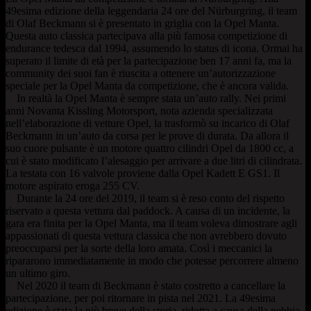
49esima edizione della leggendaria 24 ore del Nürburgring, il team
di Olaf Beckmann si è presentato in griglia con la Opel Manta.
Questa auto classica partecipava alla più famosa competizione di
endurance tedesca dal 1994, assumendo lo status di icona. Ormai ha
superato il limite di età per la partecipazione ben 17 anni fa, ma la
community dei suoi fan è riuscita a ottenere un’autorizzazione
speciale per la Opel Manta da competizione, che è ancora valida.
In realtà la Opel Manta è sempre stata un’auto rally. Nei primi
anni Novanta Kissling Motorsport, nota azienda specializzata
nell’elaborazione di vetture Opel, la trasformò su incarico di Olaf
Beckmann in un’auto da corsa per le prove di durata. Da allora il
suo cuore pulsante è un motore quattro cilindri Opel da 1800 cc, a
cui è stato modificato l’alesaggio per arrivare a due litri di cilindrata.
La testata con 16 valvole proviene dalla Opel Kadett E GS1. Il
motore aspirato eroga 255 CV.
Durante la 24 ore del 2019, il team si è reso conto del rispetto
riservato a questa vettura dal paddock. A causa di un incidente, la
gara era finita per la Opel Manta, ma il team voleva dimostrare agli
appassionati di questa vettura classica che non avrebbero dovuto
preoccuparsi per la sorte della loro amata. Così i meccanici la
ripararono immediatamente in modo che potesse percorrere almeno
un ultimo giro.
Nel 2020 il team di Beckmann è stato costretto a cancellare la
partecipazione, per poi ritornare in pista nel 2021. La 49esima
edizione è stata la più breve della storia, ridotta a causa della nebbia.