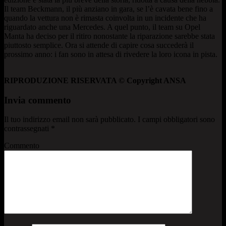
Il team Beckmann, il più anziano in gara, se l’è cavata bene fino a
quando la vettura non è rimasta coinvolta in un incidente che ha
riguardato anche una Mercedes. A quel punto, il team su Opel
Manta ha deciso per il ritiro nonostante la riparazione sarebbe stata
piuttosto semplice. Ora si attende di capire cosa succederà il
prossimo anno: i fan sono in attesa di rivedere la loro icona in pista.
RIPRODUZIONE RISERVATA © Copyright ANSA
Invia commento
Il tuo indirizzo email non sarà pubblicato.
I campi obbligatori sono
contrassegnati
*
Commento