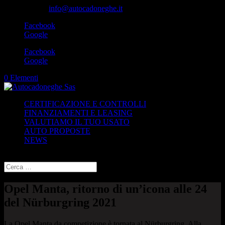
049-8870348
info@autocadoneghe.it
Facebook
Google
Facebook
Google
0 Elementi
CERTIFICAZIONE E CONTROLLI
FINANZIAMENTI E LEASING
VALUTIAMO IL TUO USATO
AUTO PROPOSTE
NEWS
Seleziona una pagina
Opel Manta, ritorno di un’icona alle 24
del Nürburgring 2021
La Opel Manta da competizione è tornata al Nürburgring. Alla