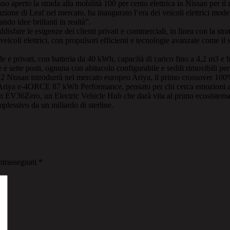
aperto la strada alla mobilità 100 per cento elettrica in Nissan per il
one di Leaf nel mercato, ha inaugurato l’era dei veicoli elettrici modern
ndo idee brillanti in realtà”.
re le esigenze dei clienti privati e commerciali, in linea con la strat
eicoli elettrici, con propulsori efficienti e tecnologie avanzate come il
 e privati, con batteria da 40 kWh, capacità di carico fino a 4,2 m3 e 
ue e sette posti, ognuna con abitacolo configurabile e sedili rimovibili pe
22 Nissan introdurrà nel mercato europeo Ariya, il primo crossover 100
Ariya e-4ORCE 87 kWh Performance, pensato per chi cerca emozioni al v
 EV36Zero, un Electric Vehicle Hub che darà vita al primo ecosistema d
plessivo da un miliardo di sterline.
ntrassegnati
*