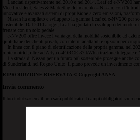
Lanciati rispettivamente nel 2010 e nel 2014, Leaf ed e-NV200 hanno 
Vice President, Sales & Marketing del marchio – Nissan, con l’introduzi
innovative e avanzati sistemi di propulsione a zero emissioni, trasforma
Nissan ha ampliato e sviluppato la gamma Leaf ed e-NV200 per soddisfa
sostenibile. Dal 2010 a oggi, Leaf ha guidato lo sviluppo dei moderni v
frenare con un solo pedale.
e-NV200 offre invece i vantaggi della mobilità sostenibile ad aziende
quotidiane dei clienti privati, con interni adattabili e opzioni per cinq
In linea con il piano di elettrificazione della propria gamma, nel 20
ruote motrici, oltre ad Ariya e-4ORCE 87 kWh a trazione integrale e 
La strada di Nissan per un futuro più sostenibile prosegue anche con
di Sunderland, nel Regno Unito. Il piano prevede un investimento com
RIPRODUZIONE RISERVATA © Copyright ANSA
Invia commento
Il tuo indirizzo email non sarà pubblicato.
I campi obbligatori sono co