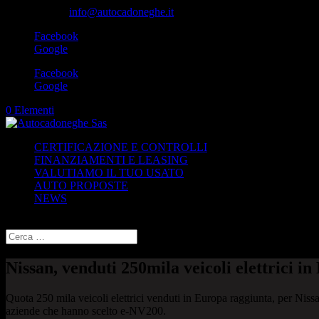
049-8870348
info@autocadoneghe.it
Facebook
Google
Facebook
Google
0 Elementi
CERTIFICAZIONE E CONTROLLI
FINANZIAMENTI E LEASING
VALUTIAMO IL TUO USATO
AUTO PROPOSTE
NEWS
Seleziona una pagina
Nissan, venduti 250mila veicoli elettrici i
Quota 250 mila veicoli elettrici venduti in Europa raggiunta, per Niss
aziende che hanno scelto e-NV200.