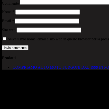
Commento
Nome
*
Email
*
Sito web
Salva il mio nome, email e sito web in questo browser per la pro
Prodotti
COMPRIAMO AUTO MOTO FURGONI DAL 1999 IN PO
AUTOCADONEGHE S.A.S
Via Strada del Santo, 125/126
35010 Cadoneghe – PD
Tel. 049 8870348
Lucio 328 2657999
Francesco 328 0645778