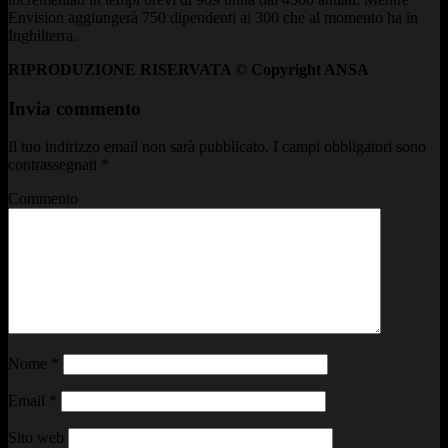
Envision aggiungerà 750 dipendenti ai 300 che al momento ha in
Inghilterra.
RIPRODUZIONE RISERVATA © Copyright ANSA
Invia commento
Il tuo indirizzo email non sarà pubblicato.
I campi obbligatori sono
contrassegnati
*
Commento
Nome
*
Email
*
Sito web