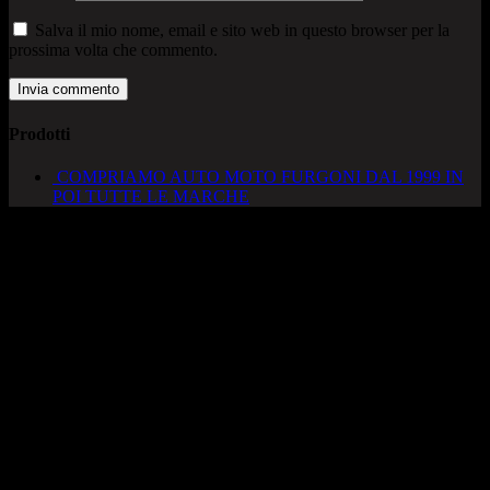
Salva il mio nome, email e sito web in questo browser per la
prossima volta che commento.
Prodotti
COMPRIAMO AUTO MOTO FURGONI DAL 1999 IN
POI TUTTE LE MARCHE
AUTOCADONEGHE S.A.S
Via Strada del Santo, 125/126
35010 Cadoneghe – PD
Tel. 049 8870348
Lucio 328 2657999
Francesco 328 0645778
info@autocadoneghe.it
www.autocadeneghe.it