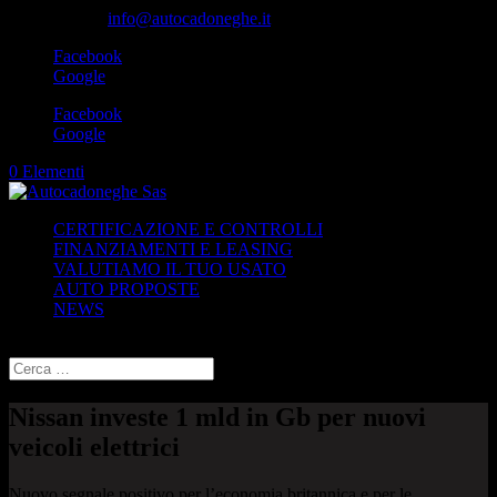
049-8870348
info@autocadoneghe.it
Facebook
Google
Facebook
Google
0 Elementi
CERTIFICAZIONE E CONTROLLI
FINANZIAMENTI E LEASING
VALUTIAMO IL TUO USATO
AUTO PROPOSTE
NEWS
Seleziona una pagina
Nissan investe 1 mld in Gb per nuovi
veicoli elettrici
Nuovo segnale positivo per l’economia britannica e per le