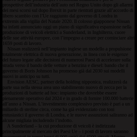
prospettive dell’industria dell’auto nel Regno Unito dopo gli allarmi
dei mesi scorsi sul dopo Brexit in parte rientrati grazie all’accordo di
libero scambio con l’Ue raggiunto dal governo di Londra in
extremis alla vigilia del Natale 2020. Il colosso giapponese Nissan
ha infatti annunciato oggi un piano di significativa espansione nella
produzione di veicoli elettrici a Sunderland, in Inghilterra, cuore
delle sue attività europee, con l’impegno a creare per cominciare altri
1659 posti di lavoro.
Nissan realizzerà nell’impianto inglese un modello a propulsione
totalmente elettrica di nuova generazione, in linea con le esigenze
del futuro legate alle decisioni di numerosi Paesi di accelerare sulla
strada verso il bando delle vetture a benzina e diesel: bando che il
governo di Boris Johnson ha promesso già dal 2030 sui modelli
nuovi in anticipo su tutti.
Envision AESC, partner della holding nipponica, realizzerà da
parte sua nella stessa area uno stabilimento nuovo di zecca per la
produzioni di batterie ad hoc: impianto che dovrebbe essere
pienamente operativo dal 2024 e in grado di fornire 100.000 batterie
all’anno a Nissan. L’investimento complessivo previsto è pari a un
miliardo di sterline circa, come ha già evidenziato con toni
entusiastici il governo di Londra, e le nuove assunzioni saliranno ad
alcune migliaia includendo l’indotto.
A Sunderland – la cui produzione di veicoli è indirizzata
principalmente al mercato dei Paesi Ue – i posti di lavoro saranno
incrementati in tempi brevi di 909 unità dai 4500 attuali. Mentre