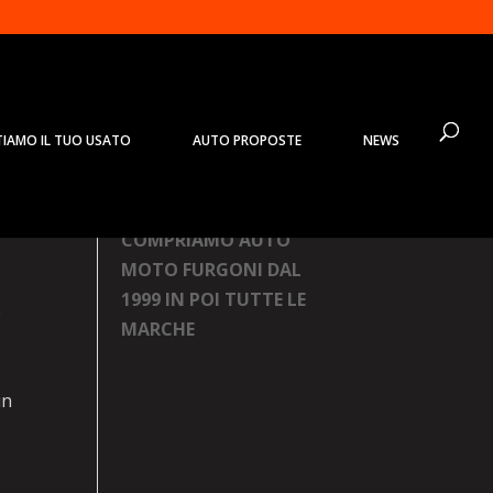
TIAMO IL TUO USATO
AUTO PROPOSTE
NEWS
id
Prodotti
COMPRIAMO AUTO
MOTO FURGONI DAL
1999 IN POI TUTTE LE
o
MARCHE
in