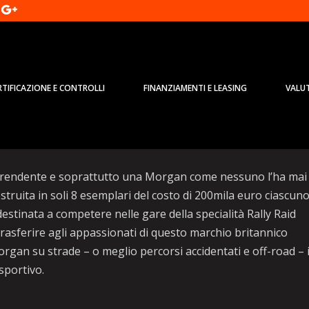
RTIFICAZIONE E CONTROLLI
FINANZIAMENTI E LEASING
VALU
 incredibile vera sportiva rally ra
prendente e soprattutto una Morgan come nessuno l’ha mai
truita in soli 8 esemplari del costo di 200mila euro ciascun
destinata a competere nelle gare della specialità Rally Raid
rasferire agli appassionati di questo marchio britannico
Morgan su strade – o meglio percorsi accidentati e off-road – 
sportivo.