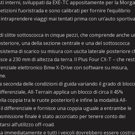
ti interni, sviluppati da EXE-TC appositamente per la Morga
zioni fuoristrada e sono calibrati per fornire l’equilibrio
intraprendere viaggi mai tentati prima con un’auto sportiv
slitte sottoscocca in cinque pezzi, che comprende anche u
steriore, una della sezione centrale e una del sottoscocca
 sistema di scarico su misura con uscita laterale posteriore 
sce a 230 mm di altezza da terra. Il Plus Four CX-T – che res
erenziale elettronico Bmw X-Drive con software su misura,
ne.
 seconda delle condizioni di guida variando il grado di blocc
ferenziale, All-Terrain applica un blocco di circa il 45%
a coppia tra le ruote posteriori) e infine la modalità All-
 differenziale e fornisce una coppia uguale a entrambe le
rasmissione finale è stato accorciato per tenere conto dei
si all’utilizzo off-road.
 immediatamente e tutti i veicoli dovrebbero essere costrui