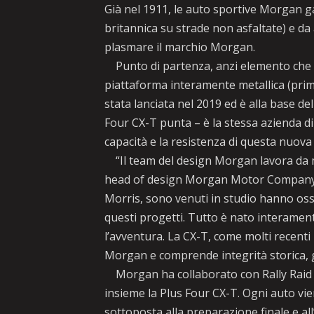
Già nel 1911, le auto sportive Morgan ga
britannica su strade non asfaltate) e da 
plasmare il marchio Morgan.
Punto di partenza, anzi elemento che h
piattaforma interamente metallica (prim
stata lanciata nel 2019 ed è alla base de
Four CX-T punta – è la stessa azienda di
capacità e la resistenza di questa nuov
“Il team del design Morgan lavora da mo
head of design Morgan Motor Company – e
Morris, sono venuti in studio hanno oss
questi progetti. Tutto è nato interamen
l’avventura. La CX-T, come molti recenti
Morgan e comprende integrità storica, 
Morgan ha collaborato con Rally Raid UK
insieme la Plus Four CX-T. Ogni auto vi
sottoposta alla preparazione finale e all