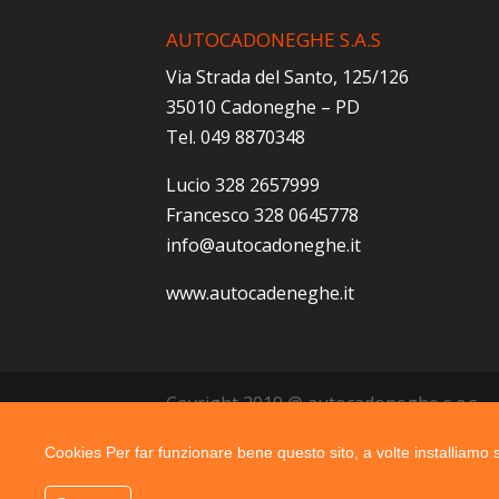
AUTOCADONEGHE S.A.S
Via Strada del Santo, 125/126
35010 Cadoneghe – PD
Tel. 049 8870348
Lucio 328 2657999
Francesco 328 0645778
info@autocadoneghe.it
www.autocadeneghe.it
Coyright 2019 @ autocadoneghe s.a.s.
Cookies Per far funzionare bene questo sito, a volte installiamo su