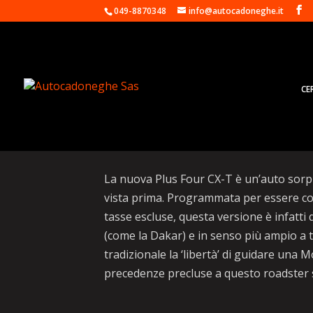
049-8870348
info@autocadoneghe.it
CE
Morgan Plus Four CX-T,
La nuova Plus Four CX-T è un’auto sor
vista prima. Programmata per essere cos
tasse escluse, questa versione è infatti 
(come la Dakar) e in senso più ampio a t
tradizionale la ‘libertà’ di guidare una 
precedenze precluse a questo roadster 