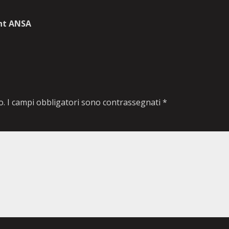
ht ANSA
o.
I campi obbligatori sono contrassegnati
*