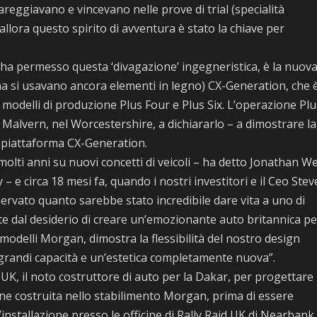
reggiavano e vincevano nelle prove di trial (specialità
allora questo spirito di avventura è stato la chiave per
a permesso questa ‘divagazione’ ingegneristica, è la nuov
a si usavano ancora elementi in legno) CX-Generation, che 
l modelli di produzione Plus Four e Plus Six. L’operazione Pl
 Malvern, nel Worcestershire, a dichiararlo – a dimostrare la
a piattaforma CX-Generation.
lti anni su nuovi concetti di veicoli – ha detto Jonathan We
 circa 18 mesi fa, quando i nostri investitori e il Ceo Stev
ervato quanto sarebbe stato incredibile dare vita a uno di
te dal desiderio di creare un’emozionante auto britannica pe
 modelli Morgan, dimostra la flessibilità del nostro design
grandi capacità e un’estetica completamente nuova”.
, il noto costruttore di auto per la Dakar, per progettare
ene costruita nello stabilimento Morgan, prima di essere
’installazione presso le officine di Rally Raid UK di Nearbank