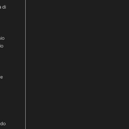
 di
nio
io
re
ndo