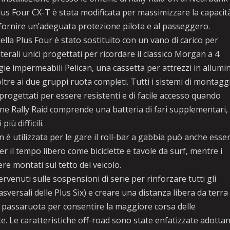
Plus Four CX-T è stata modificata per massimizzare la capacità
e fornire un’adeguata protezione pilota e al passeggero.
ella Plus Four è stato sostituito con un vano di carico per
aterali unici progettati per ricordare il classico Morgan a 4
gie impermeabili Pelican, una cassetta per attrezzi in allumi
oltre ai due gruppi ruota completi. Tutti i sistemi di montagg
progettati per essere resistenti e di facile accesso quando
ne Rally Raid comprende una batteria di fari supplementari,
iù difficili.
utilizzata per le gare il roll-bar a gabbia può anche esse
r il tempo libero come biciclette e tavole da surf, mentre i
ere montati sul tetto del veicolo.
ervenuti sulle sospensioni di serie per rinforzare tutti gli
asversali delle Plus Six) e creare una distanza libera da terra
hi passaruota per consentire la maggiore corsa delle
te. Le caratteristiche off-road sono state enfatizzate adotta